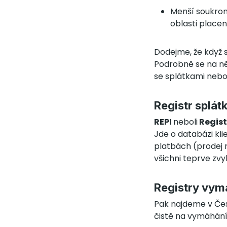
Menší soukrom
oblasti placen
Dodejme, že když s
Podrobně se na n
se splátkami neb
Registr splát
REPI
neboli
Regist
Jde o databázi kli
platbách (prodej n
všichni teprve zv
Registry vym
Pak najdeme v Česk
čistě na vymáhání