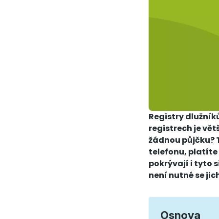
Registry dlužník
registrech je vě
žádnou půjčku? 
telefonu, platíte
pokrývají i tyto 
není nutné se jic
Osnova