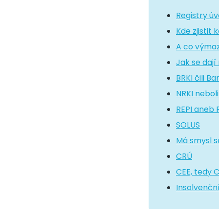
Registry ú
Kde zjistit
A co výmaz
Jak se dají
BRKI čili B
NRKI neboli
REPI aneb 
SOLUS
Má smysl se
CRÚ
CEE, tedy 
Insolvenční