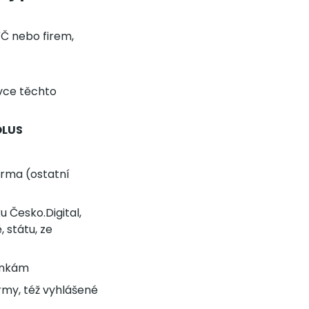
SVČ nebo firem,
vce těchto
OLUS
arma (ostatní
 Česko.Digital,
, státu, ze
bankám
firmy, též vyhlášené