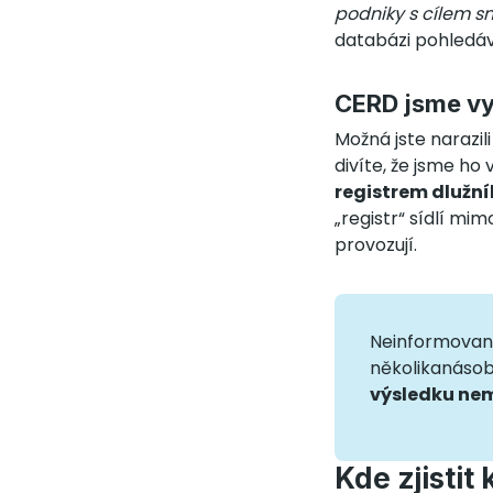
podniky s cílem sn
databázi pohledáv
CERD jsme vy
Možná jste narazil
divíte, že jsme h
registrem dlužník
„registr“ sídlí mim
provozují.
Neinformovaný 
několikanásob
výsledku ne
Kde zjistit