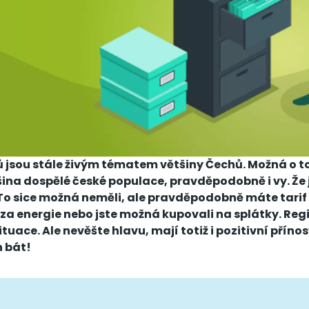
ů jsou stále živým tématem většiny Čechů. Možná o to
tšina dospělé české populace, pravděpodobně i vy. Že 
To sice možná neměli, ale pravděpodobně máte tarif
 za energie nebo jste možná kupovali na splátky. Regi
situace. Ale nevěšte hlavu, mají totiž i pozitivní příno
h bát!