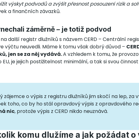
ížit výskyt podvodů a zvýšit přesnost posouzení rizik a sol
ek a finančních závazků.
nechali záměrně – je totiž podvod
i na další registr dlužníků s názvem CERD – Centrální regis
o ve výčtu neuvedli. Máme k tomu však dobrý důvod –
CERD
ů, jen se za něj vydává.
A vzhledem k tomu, že provozo
o EU, je jejich postižitelnost minimální, a tak si svou činno
zájemce o výpis z registru dlužníků jim skočí na lep, za v
ek toho, co by ho stál opravdový výpis z opravdového re
má nic
, protože výpis z CERD nikdo neuznává.
 kolik komu dlužíme a jak požádat o 