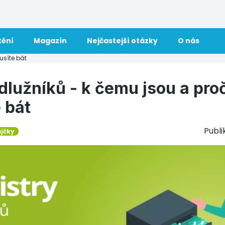
tění
Magazín
Nejčastejší otázky
O nás
usíte bát
dlužníků - k čemu jsou a proč
 bát
Publ
ůjčky