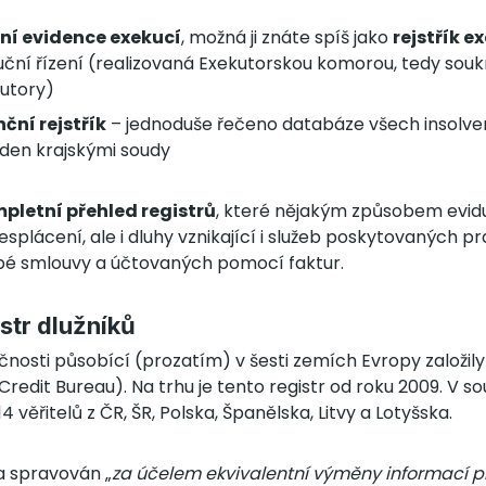
lní evidence exekucí
, možná ji znáte spíš jako
rejstřík e
ční řízení (realizovaná Exekutorskou komorou, tedy souk
utory)
nční rejstřík
– jednoduše řečeno databáze všech insolvenc
eden krajskými soudy
pletní přehled registrů
, které nějakým způsobem eviduj
nesplácení, ale i dluhy vznikající i služeb poskytovaných p
bé smlouvy a účtovaných pomocí faktur.
str dlužníků
nosti působící (prozatím) v šesti zemích Evropy založily
redit Bureau). Na trhu je tento registr od roku 2009. V s
14 věřitelů z ČR, ŠR, Polska, Španělska, Litvy a Lotyšska.
a spravován „
za účelem ekvivalentní výměny informací p