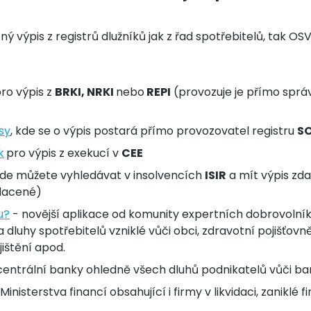
atný výpis z registrů dlužníků jak z řad spotřebitelů, tak O
ro výpis z
BRKI, NRKI
nebo
REPI
(provozuje je přímo sprá
sy
, kde se o výpis postará přímo provozovatel registru
S
k
pro výpis z exekucí v
CEE
kde můžete vyhledávat v insolvencích
ISIR
a mít výpis zd
placené)
u?
- novější aplikace od komunity expertních dobrovolníku
 dluhy spotřebitelů vzniklé vůči obci, zdravotní pojišťovně
ištění apod.
 centrální banky ohledně všech dluhů podnikatelů vůči 
Ministerstva financí obsahující i firmy v likvidaci, zaniklé 