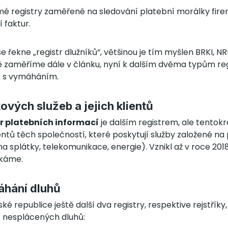
é registry zaměřené na sledování platební morálky fire
í faktur.
e řekne „registr dlužníků“, většinou je tím myšlen BRKI, N
ě zaměříme dále v článku, nyní k dalším dvěma typům r
o s vymáháním.
kových služeb a jejich klientů
r platebních informací
je dalším registrem, ale tentok
entů těch společností, které poskytují služby založené na
a splátky, telekomunikace, energie). Vznikl až v roce 2018,
ykáme.
áhání dluhů
é republice ještě další dva registry, respektive rejstříky,
 nesplácených dluhů: