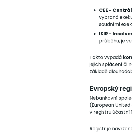
CEE - Centrá
vybraná exeku
soudními exek
ISIR - Insolve
průběhu, je v
Takto vypadá
kom
jejich splácení či 
základě dlouhodo
Evropský regi
Nebankovní společ
(European United C
v registru účastní 
Registr je navržen