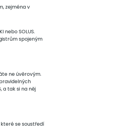
m, zejména v
RKI nebo SOLUS.
egistrům spojeným
ráte ne úvěrovým.
 pravidelných
 a tak si na něj
 které se soustředí