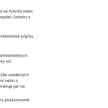
hž se fyzická nebo
esplácí (anebo s
třebitelské půjčky
otřebitelských
čky od
výše uvedených
ení nebo o
aměřuje jak na
ěry poskytované