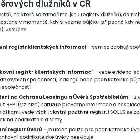
věrových dlužníků v ČR
trů, na které se zaměříme, jsou registry dlužníků, do nic
ostane v momentě, kdy si vezme půjčku, případně kdy n
 Jsou jimi:
vní registr klientských informací
– sem se zapisují spo
kovní registr klientských informací
– vede evidenci sp
ankovních společností, leasingů nebo podnikatelské půj
 společností
žení na Ochranu Leasingu a Úvěrů Spotřebitelům
– z 
é z REPI (viz níže) sdružuje převážně informace o nesplác
látkami, vede však i vlastní pozitivní registr, i SOLUS se z
tak na podnikatele a firmy
ní registr úvěrů
– je určen pouze pro podnikatelské úv
nkovní podnikatelské úvěry neeviduje