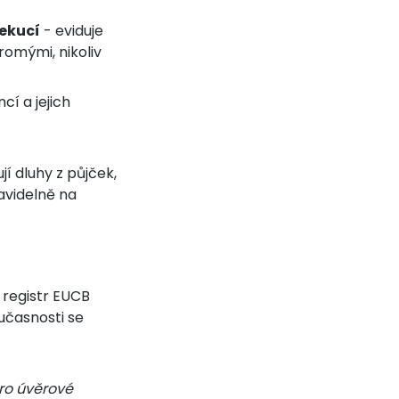
xekucí
- eviduje
romými, nikoliv
í a jejich
í dluhy z půjček,
ravidelně na
 registr EUCB
oučasnosti se
ro úvěrové