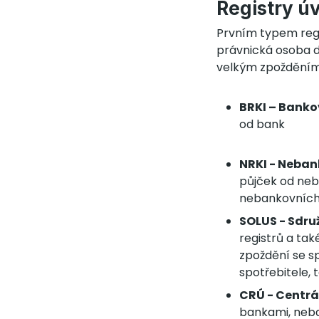
Registry ú
Prvním typem regis
právnická osoba d
velkým zpožděním).
BRKI – Banko
od bank
NRKI - Neban
půjček od neb
nebankovních
SOLUS - Sdru
registrů a tak
zpoždění se sp
spotřebitele, 
CRÚ - Centrál
bankami, neba