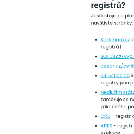
registrů?
Jestli stojíte o pl
navštivte stránky:
Kolikmam.cz
p
registrů)
SOLUS.cz/vypi
ceecr.cz/ceni
isir.justice.cz
, 
registry jsou 
Nedlužím stát
zaměřuje se na
zákonného poj
CRÚ
- registr
ARES
- registr 
exekuce