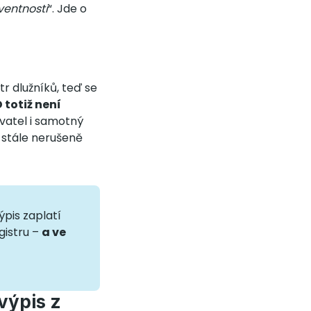
ventnosti
“. Jde o
tr dlužníků, teď se
 totiž není
vatel i samotný
st stále nerušeně
ýpis zaplatí
gistru –
a ve
výpis z