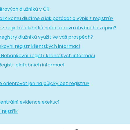
věrových dlužníků v ČR
 kolik komu dlužíme a jak požádat o výpis z registrů?
 z registrů dlužníků nebo oprava chybného zápisu?
 registry dlužníků využít ve váš prospěch?
ankovní registr klientských informací
 Nebankovní registr klientských informací
Registr platebních informací
 orientovat jen na půjčky bez registru?
Centrální evidence exekucí
 rejstřík