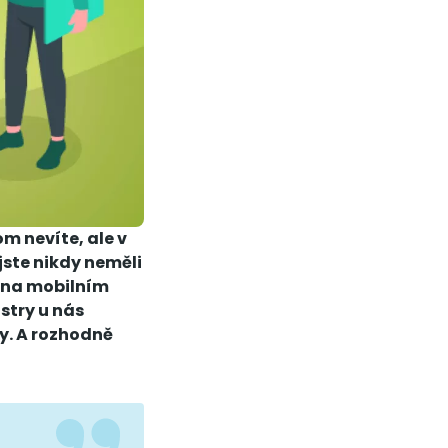
m nevíte, ale v
jste nikdy neměli
 na mobilním
stry u nás
sy. A rozhodně