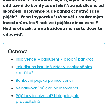
oddlužení do bonity žadatele? A za jak dlouho od
skončení insolvence bude banka ochotná zase
půjčit? Třeba i hypotéku? Dá se věřit soukromým
investorům, kteří nabízejí půjčku v insolvenci?
Hodně otázek, ale na každou z nich se tu dozvíte
odpověď.
Osnova
Insolvence = oddlužení = osobní bankrot
Jak dlouho jsou lidé vidět v Insolvenčním
rejstříku?
Bankovní půjčka po insolvenci
Nebankovní půjčka po insolvenci
Půjčka v insolvenci? Nelegální, ale
proveditelná