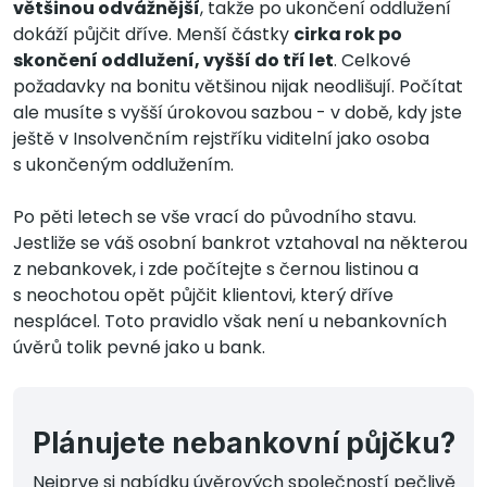
většinou odvážnější
, takže po ukončení oddlužení
dokáží půjčit dříve. Menší částky
cirka rok po
skončení oddlužení, vyšší do tří let
. Celkové
požadavky na bonitu většinou nijak neodlišují. Počítat
ale musíte s vyšší úrokovou sazbou - v době, kdy jste
ještě v Insolvenčním rejstříku viditelní jako osoba
s ukončeným oddlužením.
Po pěti letech se vše vrací do původního stavu.
Jestliže se váš osobní bankrot vztahoval na některou
z nebankovek, i zde počítejte s černou listinou a
s neochotou opět půjčit klientovi, který dříve
nesplácel. Toto pravidlo však není u nebankovních
úvěrů tolik pevné jako u bank.
Plánujete nebankovní půjčku?
Nejprve si nabídku úvěrových společností pečlivě