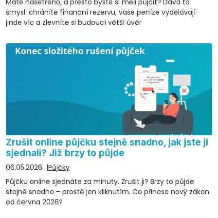
Máte našetřeno, a přesto byste si měli půjčit? Dává to
smysl: chráníte finanční rezervu, vaše peníze vydělávají
jinde víc a zlevníte si budoucí větší úvěr
Zrušit online půjčku stejně snadno, jak jste ji
sjednali? Již brzy to půjde
06.05.2026
Půjčky
Půjčku online sjednáte za minuty. Zrušit ji? Brzy to půjde
stejně snadno – prostě jen kliknutím. Co přinese nový zákon
od června 2026?