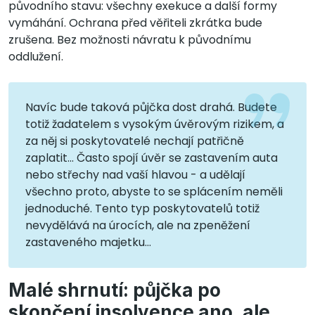
původního stavu: všechny exekuce a další formy
vymáhání. Ochrana před věřiteli zkrátka bude
zrušena. Bez možnosti návratu k původnímu
oddlužení.
Navíc bude taková půjčka dost drahá. Budete
totiž žadatelem s vysokým úvěrovým rizikem, a
za něj si poskytovatelé nechají patřičně
zaplatit… Často spojí úvěr se zastavením auta
nebo střechy nad vaší hlavou - a udělají
všechno proto, abyste to se splácením neměli
jednoduché. Tento typ poskytovatelů totiž
nevydělává na úrocích, ale na zpeněžení
zastaveného majetku…
Malé shrnutí: půjčka po
skončení insolvence ano, ale