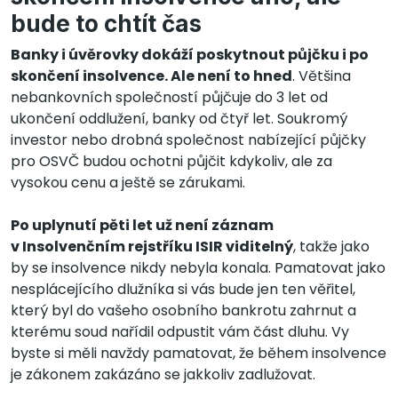
bude to chtít čas
Banky i úvěrovky dokáží poskytnout půjčku i po
skončení insolvence. Ale není to hned
. Většina
nebankovních společností půjčuje do 3 let od
ukončení oddlužení, banky od čtyř let. Soukromý
investor nebo drobná společnost nabízející půjčky
pro OSVČ budou ochotni půjčit kdykoliv, ale za
vysokou cenu a ještě se zárukami.
Po uplynutí pěti let už není záznam
v Insolvenčním rejstříku ISIR viditelný
, takže jako
by se insolvence nikdy nebyla konala. Pamatovat jako
nesplácejícího dlužníka si vás bude jen ten věřitel,
který byl do vašeho osobního bankrotu zahrnut a
kterému soud nařídil odpustit vám část dluhu. Vy
byste si měli navždy pamatovat, že během insolvence
je zákonem zakázáno se jakkoliv zadlužovat.