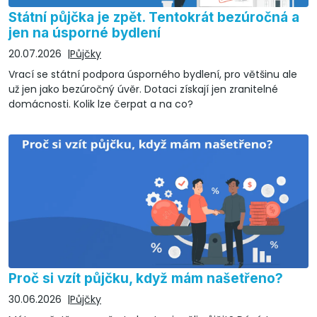
Státní půjčka je zpět. Tentokrát bezúročná a
jen na úsporné bydlení
20.07.2026
Půjčky
Vrací se státní podpora úsporného bydlení, pro většinu ale
už jen jako bezúročný úvěr. Dotaci získají jen zranitelné
domácnosti. Kolik lze čerpat a na co?
Proč si vzít půjčku, když mám našetřeno?
30.06.2026
Půjčky