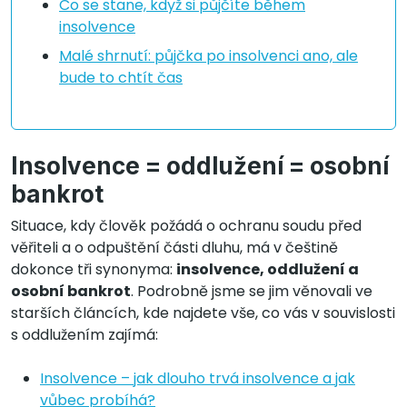
Co se stane, když si půjčíte během
insolvence
Malé shrnutí: půjčka po insolvenci ano, ale
bude to chtít čas
Insolvence = oddlužení = osobní
bankrot
Situace, kdy člověk požádá o ochranu soudu před
věřiteli a o odpuštění části dluhu, má v češtině
dokonce tři synonyma:
insolvence, oddlužení a
osobní bankrot
. Podrobně jsme se jim věnovali ve
starších článcích, kde najdete vše, co vás v souvislosti
s oddlužením zajímá:
Insolvence – jak dlouho trvá insolvence a jak
vůbec probíhá?