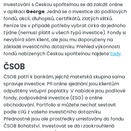
Investování s Českou spořitelnou se dá založit online
v aplikaci
George
. Jedná se o investice do podílových
fondů, akcií, dluhopisů, certifikátů, zlatých slitků.
Peníze lze v případě potřeby vybrat cirka do jednoho
týdne (nemusí platit u všech typů investice). Fondy si
nevybírá sám klient, ale jsou mu doporučeny na
základě investičního dotazníku. Přehled výkonnosti
fondů nabízených Českou spořitelnou najdete
tady
.
ČSOB
ČSOB patří k bankám, jejichž mateřská skupina sama
spravuje investice. Při online sjednání jsou klientům
odpuštěny vstupní poplatky. V nabídce jsou podílové
fondy, zodpovědné investice (ESG) a online
obchodování. Portfolio si můžete nechat sestavit
podle cílů z vašeho investičního dotazníku.
Přednostně jsou ale prostředky umisťovány do fondu
ČSOB Bohatství. Investovat se dá i zaokrouhlená