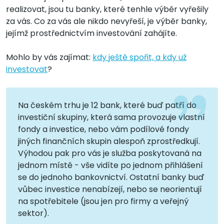
realizovat, jsou tu banky, které tenhle výběr vyřešily
za vás. Co za vás ale nikdo nevyřeší, je výběr banky,
jejímž prostřednictvím investování zahájíte.
Mohlo by vás zajímat:
kdy ještě spořit, a kdy už
investovat
?
Na českém trhu je 12 bank, které buď patří do
investiční skupiny, která sama provozuje vlastní
fondy a investice, nebo vám podílové fondy
jiných finančních skupin alespoň zprostředkují.
Výhodou pak pro vás je služba poskytovaná na
jednom místě - vše vidíte po jednom přihlášení
se do jednoho bankovnictví. Ostatní banky buď
vůbec investice nenabízejí, nebo se neorientují
na spotřebitele (jsou jen pro firmy a veřejný
sektor).