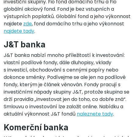
investiční skupiny. Fio fond domácího trhu a Fio
globální akciový fond. Fond je bez vstupních a
výstupních poplatků. Globální fond a jeho výkonnost
najdete
zde
, fond domácího trhu a jeho výkonnost
najdete tady
.
J&T banka
J&T banka nabízí mnoho příležitostí k investování:
vlastní podílové fondy, dále dluhopisy, vklady
s investicí, obchodování s cennými papíry nebo
dokonce směnky. Podívejme se ale jen na podílové
fondy, kterým je článek věnován. Fondy pracují s
investičními nápady skupiny J&T, protože skupina se
drží pravidla „investovat jen do toho, co dobře zná“.
Smlouvu o investování lze založit online. Nabídku a
aktuální výkonnost J&T fondů
naleznete tady
.
Komerční banka