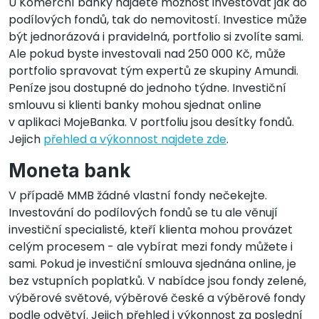
U Komerční banky najdete možnost investovat jak do
podílových fondů, tak do nemovitostí. Investice může
být jednorázová i pravidelná, portfolio si zvolíte sami.
Ale pokud byste investovali nad 250 000 Kč, může
portfolio spravovat tým expertů ze skupiny Amundi.
Peníze jsou dostupné do jednoho týdne. Investiční
smlouvu si klienti banky mohou sjednat online
v aplikaci MojeBanka. V portfoliu jsou desítky fondů.
Jejich
přehled a výkonnost najdete zde
.
Moneta bank
V případě MMB žádné vlastní fondy nečekejte.
Investování do podílových fondů se tu ale věnují
investiční specialisté, kteří klienta mohou provázet
celým procesem - ale vybírat mezi fondy můžete i
sami. Pokud je investiční smlouva sjednána online, je
bez vstupních poplatků. V nabídce jsou fondy zelené,
výběrové světové, výběrové české a výběrové fondy
podle odvětví. Jejich přehled i výkonnost za poslední