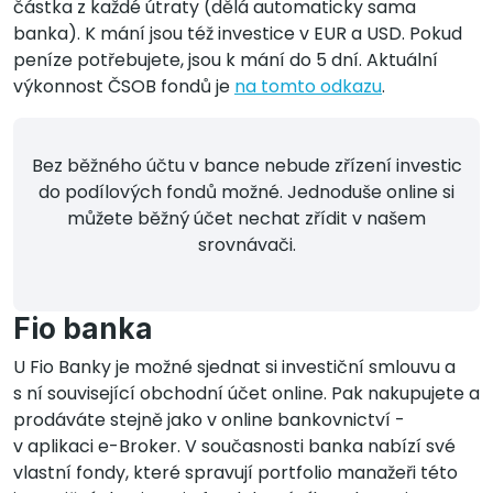
částka z každé útraty (dělá automaticky sama
banka). K mání jsou též investice v EUR a USD. Pokud
peníze potřebujete, jsou k mání do 5 dní. Aktuální
výkonnost ČSOB fondů je
na tomto odkazu
.
Bez běžného účtu v bance nebude zřízení investic
do podílových fondů možné. Jednoduše online si
můžete běžný účet nechat zřídit v našem
srovnávači.
Fio banka
U Fio Banky je možné sjednat si investiční smlouvu a
s ní související obchodní účet online. Pak nakupujete a
prodáváte stejně jako v online bankovnictví -
v aplikaci e-Broker. V současnosti banka nabízí své
vlastní fondy, které spravují portfolio manažeři této