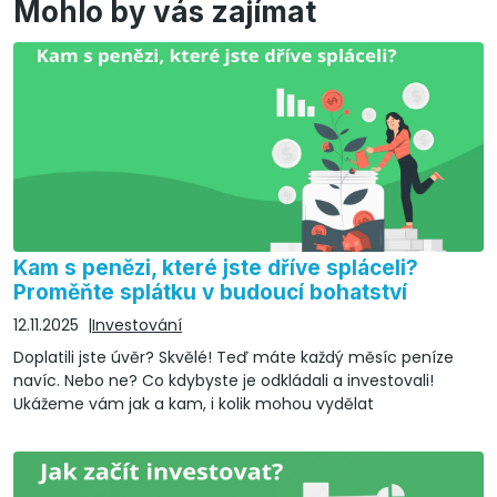
Mohlo by vás zajímat
Kam s penězi, které jste dříve spláceli?
Proměňte splátku v budoucí bohatství
12.11.2025
Investování
Doplatili jste úvěr? Skvělé! Teď máte každý měsíc peníze
navíc. Nebo ne? Co kdybyste je odkládali a investovali!
Ukážeme vám jak a kam, i kolik mohou vydělat