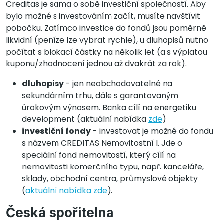
Creditas je sama o sobě investiční společností. Aby
bylo možné s investováním začít, musíte navštívit
pobočku. Zatímco investice do fondů jsou poměrně
likvidní (peníze lze vybrat rychle), u dluhopisů nutno
počítat s blokací částky na několik let (a s výplatou
kuponu/zhodnocení jednou až dvakrát za rok).
dluhopisy
- jen neobchodovatelné na
sekundárním trhu, dále s garantovaným
úrokovým výnosem. Banka cílí na energetiku
development (aktuální nabídka
zde
)
investiční fondy
- investovat je možné do fondu
s názvem CREDITAS Nemovitostní I. Jde o
speciální fond nemovitostí, který cílí na
nemovitosti komerčního typu, např. kanceláře,
sklady, obchodní centra, průmyslové objekty
(
aktuální nabídka zde
).
Česká spořitelna