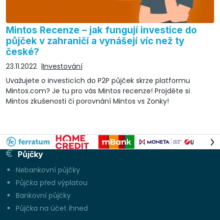
Mintos Recenze – jak fungují investice do
půjček v zahraničí a vynášejí víc než ty
české?
23.11.2022
Investování
Uvažujete o investicích do P2P půjček skrze platformu
Mintos.com? Je tu pro vás Mintos recenze! Projděte si
Mintos zkušenosti či porovnání Mintos vs Zonky!
Půjčky
Nebankovní půjčky
Půjčka před výplatou
Bankovní půjčky
Půjčka na účet ihned