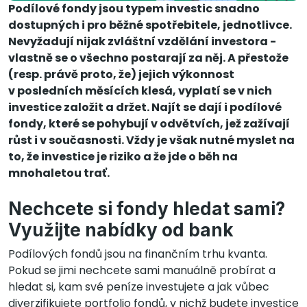
Podílové fondy jsou typem investic snadno
dostupných i pro běžné spotřebitele, jednotlivce.
Nevyžadují nijak zvláštní vzdělání investora -
vlastně se o všechno postarají za něj. A přestože
(resp. právě proto, že) jejich výkonnost
v posledních měsících klesá, vyplatí se v nich
investice založit a držet. Najít se dají i podílové
fondy, které se pohybují v odvětvích, jež zažívají
růst i v současnosti. Vždy je však nutné myslet na
to, že investice je riziko a že jde o běh na
mnohaletou trať.
Nechcete si fondy hledat sami?
Využijte nabídky od bank
Podílových fondů jsou na finančním trhu kvanta.
Pokud se jimi nechcete sami manuálně probírat a
hledat si, kam své peníze investujete a jak vůbec
diverzifikujete portfolio fondů, v nichž budete investice