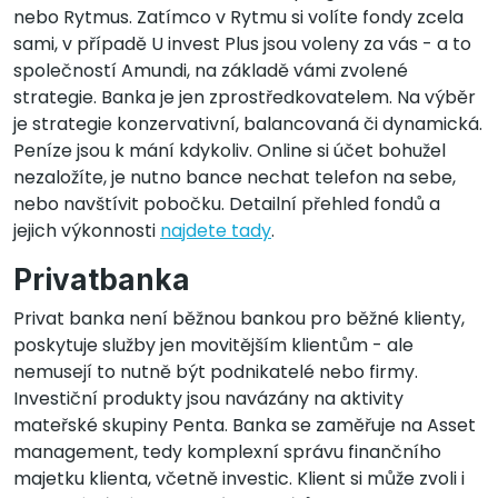
nebo Rytmus. Zatímco v Rytmu si volíte fondy zcela
sami, v případě U invest Plus jsou voleny za vás - a to
společností Amundi, na základě vámi zvolené
strategie. Banka je jen zprostředkovatelem. Na výběr
je strategie konzervativní, balancovaná či dynamická.
Peníze jsou k mání kdykoliv. Online si účet bohužel
nezaložíte, je nutno bance nechat telefon na sebe,
nebo navštívit pobočku. Detailní přehled fondů a
jejich výkonnosti
najdete tady
.
Privatbanka
Privat banka není běžnou bankou pro běžné klienty,
poskytuje služby jen movitějším klientům - ale
nemusejí to nutně být podnikatelé nebo firmy.
Investiční produkty jsou navázány na aktivity
mateřské skupiny Penta. Banka se zaměřuje na Asset
management, tedy komplexní správu finančního
majetku klienta, včetně investic. Klient si může zvoli i