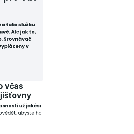
za tuto službu
ouvě
. Ale jak to,
e. Srovnávač
vypláceny v
o včas
jišťovny
asnosti už jakési
povědět, abyste ho