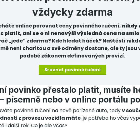
vždycky zdarma
cháte online porovnat ceny povinného ručení,
nikdy 
c platit, ani se o ni nenavýší výsledná cena na sml
vač „jede“ zdarma? Kde hledat háček? Naštěstí nikd
mě není charitou a své odměny dostane, ale ty jsou 
podobě zákonem definovaných provizí.
Srovnat povinné ručení
í povinko přestalo platit, musíte h
– písemně nebo v online portálu po
náváte povinné ručení na nově pořízené auto, tedy
v souč
dnosti z provozu vozidla máte
, je potřeba ho včas vy
ě i další rok. Co je ale včas?