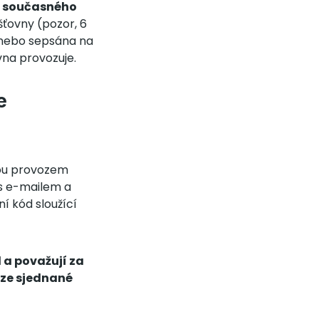
í současného
ťovny (pozor, 6
, nebo sepsána na
vna provozuje.
e
nou provozem
i s e-mailem a
í kód sloužící
 a považují za
uze sjednané