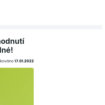
hodnutí
dné!
ikováno
17.01.2022