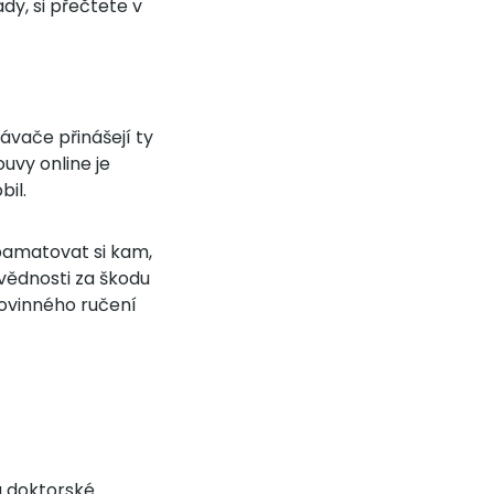
dy, si přečtete v
ávače přinášejí ty
uvy online je
bil.
 pamatovat si kam,
ovědnosti za škodu
povinného ručení
a doktorské