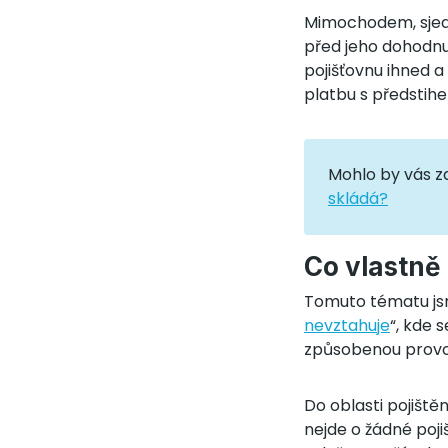
Mimochodem, sjedna
před jeho dohodn
pojišťovnu ihned a
platbu s předstih
Mohlo by vás z
skládá?
Co vlastně
Tomuto tématu jsm
nevztahuje
“, kde 
způsobenou provoze
Do oblasti pojiště
nejde o žádné poji