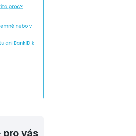
víte proč?
ísemně nebo v
u ani BankID k
 pro vás