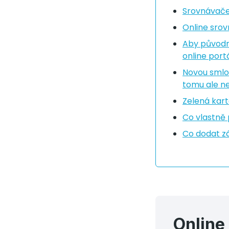
Srovnávače 
Online srov
Aby původní
online port
Novou smlou
tomu ale n
Zelená karta
Co vlastně 
Co dodat 
Online