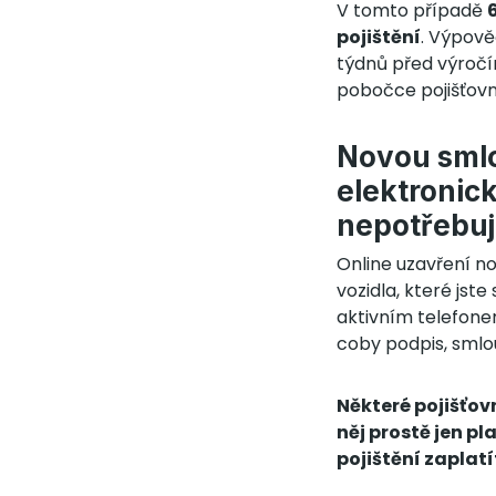
V tomto případě
pojištění
. Výpově
týdnů před výročím
pobočce pojišťovny
Novou smlo
elektronick
nepotřebuj
Online uzavření n
vozidla, které jst
aktivním telefonem
coby podpis, smlo
Některé pojišťov
něj prostě jen p
pojištění zaplatí