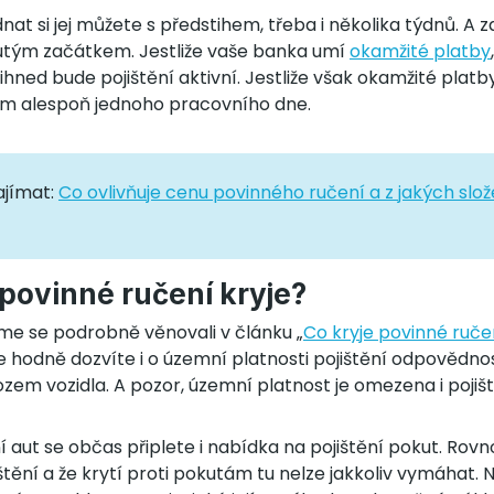
t si jej můžete s předstihem, třeba i několika týdnů. A z
utým začátkem. Jestliže vaše banka umí
okamžité platby
 ihned bude pojištění aktivní. Jestliže však okamžité platb
em alespoň jednoho pracovního dne.
ajímat:
Co ovlivňuje cenu povinného ručení a z jakých slož
 povinné ručení kryje?
e se podrobně věnovali v článku „
Co kryje povinné ruče
se hodně dozvíte i o územní platnosti pojištění odpovědno
m vozidla. A pozor, územní platnost je omezena i pojiště
ní aut se občas připlete i nabídka na pojištění pokut. Rov
štění a že krytí proti pokutám tu nelze jakkoliv vymáhat.