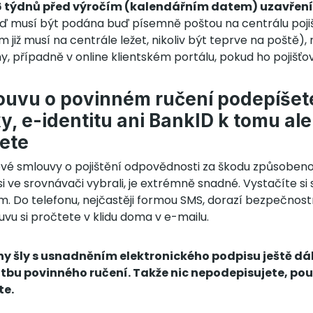
6 týdnů před výročím (kalendářním datem) uzavřen
ď musí být podána buď písemně poštou na centrálu pojiš
 již musí na centrále ležet, nikoliv být teprve na poště)
, případně v online klientském portálu, pokud ho pojišťo
uvu o povinném ručení podepíšet
y, e-identitu ani BankID k tomu ale
ete
ové smlouvy o pojištění odpovědnosti za škodu způsobe
e si ve srovnávači vybrali, je extrémně snadné. Vystačíte s
. Do telefonu, nejčastěji formou SMS, dorazí bezpečnostn
uvu si pročtete v klidu doma v e-mailu.
ny šly s usnadněním elektronického podpisu ještě dál
latbu povinného ručení. Takže nic nepodepisujete, po
te.