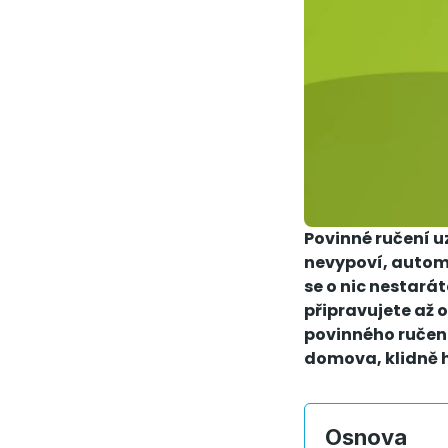
Povinné ručení u
nevypoví, automa
se o nic nestarát
připravujete až o
povinného ručení 
domova, klidně 
Osnova