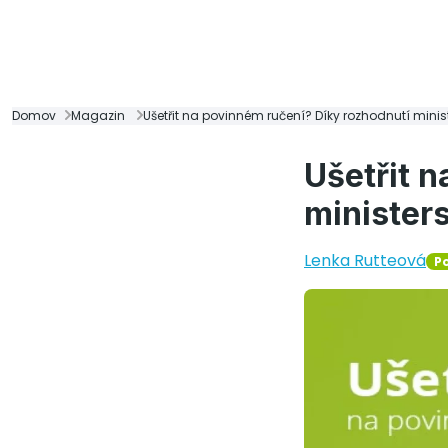
Domov
Magazin
Ušetřit na povinném ručení? Díky rozhodnutí minis
Ušetřit 
minister
Lenka Rutteová
Po