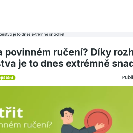
terstva je to dnes extrémně snadné!
na povinném ručení? Díky roz
stva je to dnes extrémně sna
Publ
jištění