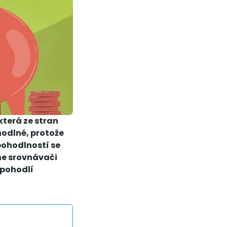
která ze stran
hodlné, protože
 pohodlností se
ine srovnávači
 pohodlí