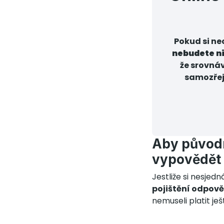
Pokud si ne
nebudete ni
že srovná
samozřej
Aby původn
vypovědět 
Jestliže si nesjed
pojištění odpově
nemuseli platit ješt