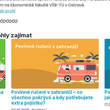
um na Ekonomické fakultě VŠB-TU v Ostravě.
it profil
ohly zajímat
na
Povinné ručení v zahraničí – co
Po
všechno pokrývá a kdy potřebujete
ja
extra pojistku?
17.