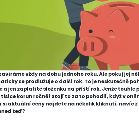
zavíráme vždy na dobu jednoho roku. Ale pokuj jej ně
ticky se prodlužuje o další rok. To je neskutečně po
e a jen zaplatíte složenku na příští rok. Jenže touhle
 tisíce korun ročně! Stojí to za to pohodlí, když v onl
si aktuální ceny najdete na několik kliknutí, navíc z
hned teď?