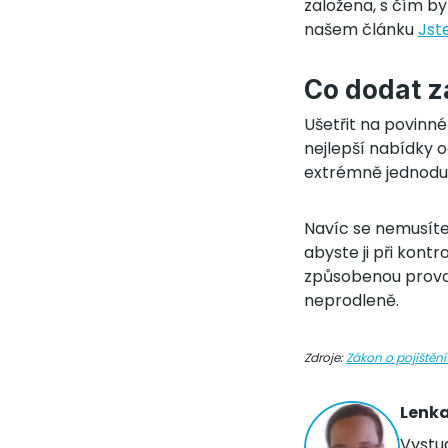
založena, s čím b
našem článku
Jst
Co dodat 
Ušetřit na povinné
nejlepší nabídky 
extrémně jednoduc
Navíc se nemusíte 
abyste ji při kont
způsobenou provoz
neprodleně.
Zdroje:
Zákon o pojištěn
Lenk
Vystu