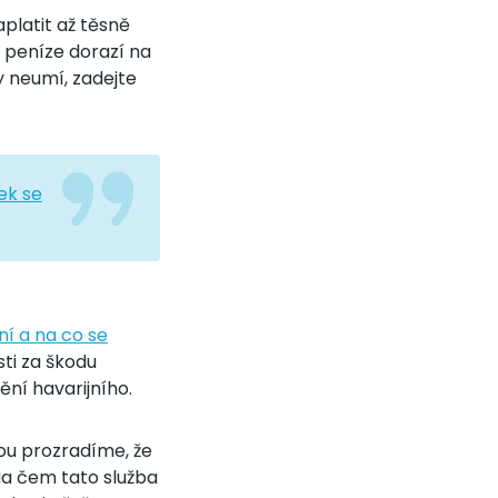
aplatit až těsně
, peníze dorazí na
y neumí, zadejte
ek se
ní a na co se
sti za škodu
ní havarijního.
nou prozradíme, že
 Na čem tato služba