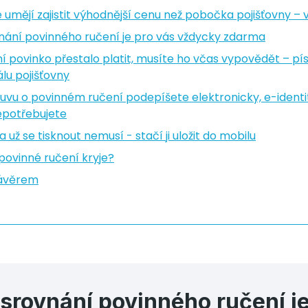
umějí zajistit výhodnější cenu než pobočka pojišťovny – 
nání povinného ručení je pro vás vždycky zdarma
 povinko přestalo platit, musíte ho včas vypovědět – p
álu pojišťovny
vu o povinném ručení podepíšete elektronicky, e-identit
epotřebujete
 už se tisknout nemusí - stačí ji uložit do mobilu
povinné ručení kryje?
závěrem
 srovnání povinného ručení je