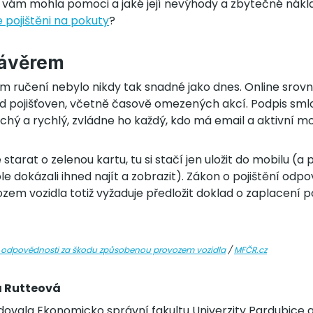
y vám mohla pomoci a jaké její nevýhody a zbytečné nákla
e pojištěni na pokuty
?
závěrem
m ručení nebylo nikdy tak snadné jako dnes. Online srovn
od pojišťoven, včetně časově omezených akcí. Podpis smlo
hý a rychlý, zvládne ho každý, kdo má email a aktivní mo
starat o zelenou kartu, tu si stačí jen uložit do mobilu (a
role dokázali ihned najít a zobrazit). Zákon o pojištění odp
em vozidla totiž vyžaduje předložit doklad o zaplacení 
í odpovědnosti za škodu způsobenou provozem vozidla
/
MFČR.cz
a Rutteová
dovala Ekonomicko správní fakultu Univerzity Pardubice 