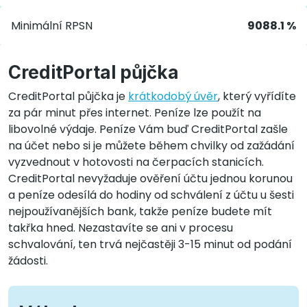
Minimální RPSN
9088.1 %
CreditPortal půjčka
CreditPortal půjčka je
krátkodobý úvěr
, který vyřídíte
za pár minut přes internet. Peníze lze použít na
libovolné výdaje. Peníze Vám buď CreditPortal zašle
na účet nebo si je můžete během chvilky od zažádání
vyzvednout v hotovosti na čerpacích stanicích.
CreditPortal nevyžaduje ověření účtu jednou korunou
a peníze odesílá do hodiny od schválení z účtu u šesti
nejpoužívanějších bank, takže peníze budete mít
takřka hned. Nezastavíte se ani v procesu
schvalování, ten trvá nejčastěji 3-15 minut od podání
žádosti.