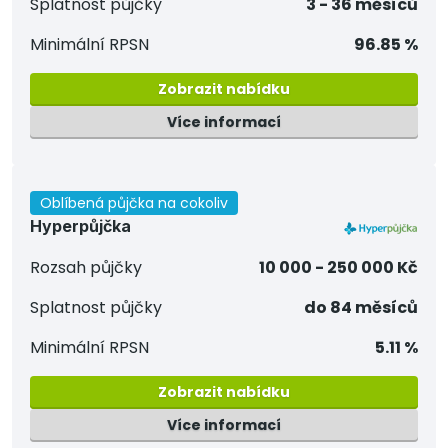
Splatnost půjčky
3 - 36 měsíců
Minimální RPSN
96.85 %
Zobrazit nabídku
Více informací
Oblíbená půjčka na cokoliv
Hyperpůjčka
Rozsah půjčky
10 000 - 250 000 Kč
Splatnost půjčky
do 84 měsíců
Minimální RPSN
5.11 %
Zobrazit nabídku
Více informací