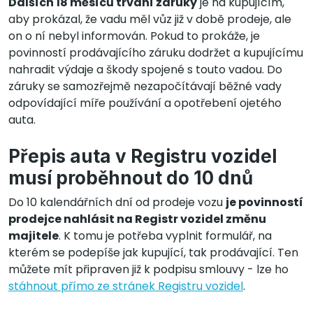
Dalších 18 měsíců trvání záruky
je na kupujícím,
aby prokázal, že vadu měl vůz již v době prodeje, ale
on o ní nebyl informován. Pokud to prokáže, je
povinností prodávajícího záruku dodržet a kupujícímu
nahradit výdaje a škody spojené s touto vadou. Do
záruky se samozřejmě nezapočítávají běžné vady
odpovídající míře používání a opotřebení ojetého
auta.
Přepis auta v Registru vozidel
musí proběhnout do 10 dnů
Do 10 kalendářních dní od prodeje vozu
je povinností
prodejce nahlásit na Registr vozidel změnu
majitele
. K tomu je potřeba vyplnit formulář, na
kterém se podepíše jak kupující, tak prodávající. Ten
můžete mít připraven již k podpisu smlouvy - lze ho
stáhnout přímo ze stránek Registru vozidel
.