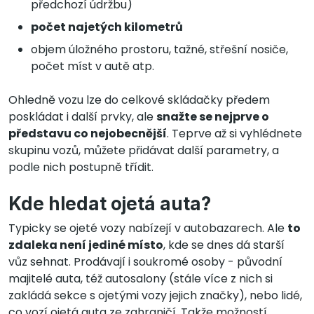
předchozí údržbu)
počet najetých kilometrů
objem úložného prostoru, tažné, střešní nosiče,
počet míst v autě atp.
Ohledně vozu lze do celkové skládačky předem
poskládat i další prvky, ale
snažte se nejprve o
představu co nejobecnější
. Teprve až si vyhlédnete
skupinu vozů, můžete přidávat další parametry, a
podle nich postupně třídit.
Kde hledat ojetá auta?
Typicky se ojeté vozy nabízejí v autobazarech. Ale
to
zdaleka není jediné místo
, kde se dnes dá starší
vůz sehnat. Prodávají i soukromé osoby - původní
majitelé auta, též autosalony (stále více z nich si
zakládá sekce s ojetými vozy jejich značky), nebo lidé,
co vozí ojetá auta ze zahraničí. Takže možností