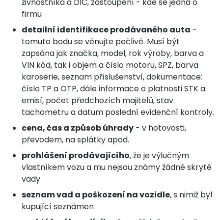
živnostníka a DIČ, zastoupení - kde se jedná o
firmu
detailní identifikace prodávaného auta
-
tomuto bodu se věnujte pečlivě. Musí být
zapsána jak značka, model, rok výroby, barva a
VIN kód, tak i objem a číslo motoru, SPZ, barva
karoserie, seznam příslušenství, dokumentace:
číslo TP a OTP, dále informace o platnosti STK a
emisí, počet předchozích majitelů, stav
tachometru a datum poslední evidenční kontroly.
cena, čas a způsob úhrady
- v hotovosti,
převodem, na splátky apod.
prohlášení prodávajícího
, že je výlučným
vlastníkem vozu a mu nejsou známy žádné skryté
vady
seznam vad a poškození na vozidle
, s nimiž byl
kupující seznámen