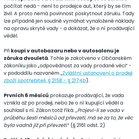
počítat nedá - není to prodejce aut, který by se tím
živil. A proto nemá povinnost poskytnout záruku. Tady
lze případně jen soudně vymáhat vynaložené náklady
na opravu skryté vady - a dokázat, že o ní prodávající
věděl.
Při
koupi v autobazaru nebo v autosalonu je
záruka dvouletá
. Tohle je zakotveno v Občanském
zákoníku jako „odpovědnost za vady prodané věci“ -
v pododdílu nazvaném „
Zvláštní ustanovení o prodeji
zboží spotřebiteli, § 2158 - § 2174b
).
Prvních 6 měsíců
prokazuje prodávající, že vada
vznikla až po prodeji, nebo že o ní kupující věděl a
souhlasil s ní. Zákon totiž říká: „
Projeví-li se vada v
průběhu šesti měsíců od převzetí, má se za to, že věc
byla vadná již při převzetí
.“ (§ 2161 odst. 2)