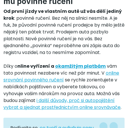
mu povinné ručení
Od první jízdy ve vlastním autě už vás dělí jediný
krok
: povinné ručení. Bez něj na silnici nesmíte. A je
fuk, že původní povinné ručení prodejce by mělo ještě
nějaký ten pátek trvat. Prodejem auta pozbylo
platnosti. Nové povinné ručení je na vás. Bez
sjednaného „povinka“ neproběhne ani zápis auta do
registru vozidel, na to nesmíme zapomínat.
Díky o
nline vyřízení a
okamžitým platbám
vám
tato povinnost nezabere víc než pár minut. V
online
srovnání povinného ručení
se rychle zorientujete v
nabídkách pojišťoven a vyberete takovou, co
vyhovuje vašim nárokům na provoz auta. Možná vás
budou zajímat
i další důvody, proč si autopojištění
vybrat a sjednat prostřednictvím online srovnávače
.
Podívejte se,
co tvoří a ovlivňuje cenu