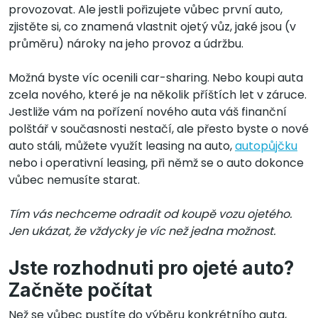
provozovat. Ale jestli pořizujete vůbec první auto,
zjistěte si, co znamená vlastnit ojetý vůz, jaké jsou (v
průměru) nároky na jeho provoz a údržbu.
Možná byste víc ocenili car-sharing. Nebo koupi auta
zcela nového, které je na několik příštích let v záruce.
Jestliže vám na pořízení nového auta váš finanční
polštář v současnosti nestačí, ale přesto byste o nové
auto stáli, můžete využít leasing na auto,
autopůjčku
nebo i operativní leasing, při němž se o auto dokonce
vůbec nemusíte starat.
Tím vás nechceme odradit od koupě vozu ojetého.
Jen ukázat, že vždycky je víc než jedna možnost.
Jste rozhodnuti pro ojeté auto?
Začněte počítat
Než se vůbec pustíte do výběru konkrétního auta,