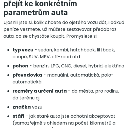
přejít ke konkrétním
parametrům auta
Ujasnili jste si, kolik chcete do ojetého vozu dát, i odkud
peníze vezmete. Už můžete sestavovat předobraz
auta, co se chystáte koupit. Promyslete si:
typ vozu
- sedan, kombi, hatchback, liftback,
coupé, SUV, MPV, off-road atd.
pohon
- benzín, LPG, CNG, diesel, hybrid, elektřina
převodovka
- manuální, automatická, polo-
automatická
rozměry a určení auta
- do města, pro rodinu,
do terénu aj.
značka
vozu
stáří
- jak staré auto jste ochotni akceptovat
(samozřejmě s ohledem na počet kilometrů a