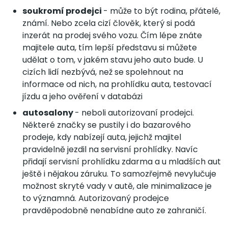
soukromí prodejci
- může to být rodina, přátelé,
známí. Nebo zcela cizí člověk, který si podá
inzerát na prodej svého vozu. Čím lépe znáte
majitele auta, tím lepší představu si můžete
udělat o tom, v jakém stavu jeho auto bude. U
cizích lidí nezbývá, než se spolehnout na
informace od nich, na prohlídku auta, testovací
jízdu a jeho ověření v databázi
autosalony
- neboli autorizovaní prodejci.
Některé značky se pustily i do bazarového
prodeje, kdy nabízejí auta, jejichž majitel
pravidelně jezdil na servisní prohlídky. Navíc
přidají servisní prohlídku zdarma a u mladších aut
ještě i nějakou záruku. To samozřejmě nevylučuje
možnost skryté vady v autě, ale minimalizace je
to významná. Autorizovaný prodejce
pravděpodobně nenabídne auto ze zahraničí.