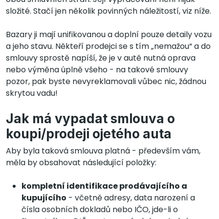
složité. Stačí jen několik povinných náležitostí, viz níže.
Bazary ji mají unifikovanou a doplní pouze detaily vozu
a jeho stavu. Někteří prodejci se s tím „nemažou“ a do
smlouvy sprostě napíší, že je v autě nutná oprava
nebo výměna úplně všeho - na takové smlouvy
pozor, pak byste nevyreklamovali vůbec nic, žádnou
skrytou vadu!
Jak má vypadat smlouva o
koupi/prodeji ojetého auta
Aby byla taková smlouva platná - především vám,
měla by obsahovat následující položky:
kompletní identifikace prodávajícího a
kupujícího
- včetně adresy, data narození a
čísla osobních dokladů nebo IČO, jde-li o