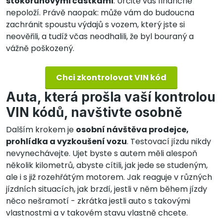
stokorunovými částkami
. Určitě vás finančně
nepoloží. Právě naopak: může vám do budoucna
zachránit spoustu výdajů s vozem, který jste si
neověřili, a tudíž včas neodhalili, že byl bouraný a
vážně poškozený.
Chci zkontrolovat VIN kód
Auta, která prošla vaší kontrolou
VIN kódů, navštivte osobně
Dalším krokem je
osobní návštěva prodejce,
prohlídka a vyzkoušení vozu
. Testovací jízdu nikdy
nevynechávejte. Ujet byste s autem měli alespoň
několik kilometrů, abyste cítili, jak jede se studeným,
ale i s již rozehřátým motorem. Jak reaguje v různých
jízdních situacích, jak brzdí, jestli v něm během jízdy
něco nešramotí - zkrátka jestli auto s takovými
vlastnostmi a v takovém stavu vlastně chcete.