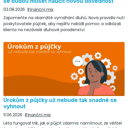
se budou muset naučit novou dovednost
03.08.2026
Finanční mix
Zapomeňte na okamžité vymáhání dluhů. Nová pravidla nutí
poskytovatele půjček, aby nejdřív nabídli pomoc a odkázali
klienta na nezávislé dluhové poradenství
Úrokům z půjčky už nebude tak snadné se
vyhnout
11.06.2026
Finanční mix
Léta fungoval trik, jak si půjčit zdarma: namítnout, že věřitel