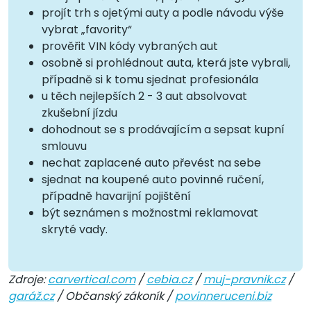
projít trh s ojetými auty a podle návodu výše
vybrat „favority“
prověřit VIN kódy vybraných aut
osobně si prohlédnout auta, která jste vybrali,
případně si k tomu sjednat profesionála
u těch nejlepších 2 - 3 aut absolvovat
zkušební jízdu
dohodnout se s prodávajícím a sepsat kupní
smlouvu
nechat zaplacené auto převést na sebe
sjednat na koupené auto povinné ručení,
případně havarijní pojištění
být seznámen s možnostmi reklamovat
skryté vady.
Zdroje:
carvertical.com
/
cebia.cz
/
muj-pravnik.cz
/
garáž.cz
/ Občanský zákoník /
povinneruceni.biz