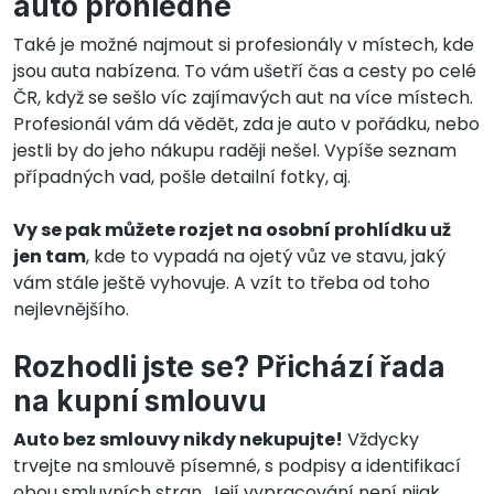
auto prohlédne
Také je možné najmout si profesionály v místech, kde
jsou auta nabízena. To vám ušetří čas a cesty po celé
ČR, když se sešlo víc zajímavých aut na více místech.
Profesionál vám dá vědět, zda je auto v pořádku, nebo
jestli by do jeho nákupu raději nešel. Vypíše seznam
případných vad, pošle detailní fotky, aj.
Vy se pak můžete rozjet na osobní prohlídku už
jen tam
, kde to vypadá na ojetý vůz ve stavu, jaký
vám stále ještě vyhovuje. A vzít to třeba od toho
nejlevnějšího.
Rozhodli jste se? Přichází řada
na kupní smlouvu
Auto bez smlouvy nikdy nekupujte!
Vždycky
trvejte na smlouvě písemné, s podpisy a identifikací
obou smluvních stran. Její vypracování není nijak