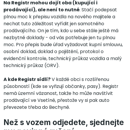
Na Registr mohou dojít oba (kupující i
prodávající), ale není to nutné
. Stačí podepsat
plnou moc k přepisu vozidla na nového majitele a
nechat tuto záležitost vyřídit jen samotného
prodávajícího. On je tím, kdo u sebe stále ještě má
nezbytné doklady - od vás potřebuje jen tu plnou
moc. Pro přepis bude úřad vyžadovat kupní smlouvu,
osobní doklad, doklad o pojištění, protokol o
evidenční kontrole, technický průkaz vozidla a malý
technický průkaz (ORV).
A kde Registr sídlí?
V každé obci s rozšířenou
působností (kde se vyřizují občanky, pasy). Registr
nemá územní vázanost, takže ho může navštívit
prodávající ve Vsetíně, přestože vy si pak auto
převezete třeba do Bechyně.
Než s vozem odjedete, sjednejte