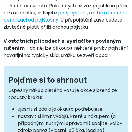
odhadní cenu auta. Pokud byste si vůz pojistili na příliš
nízkou částku, riskujete
podpojištění, a s tím i finanční
penalizaci od pojišťovny
. U přepojištění zase budete
zbytečně platit příliš drahou pojistku.
V ostatních případech si vystačíte s povinným
ručením
- do něj lze přikoupit některé prvky pojištění
havarijního: typicky skla, srážku se zvěří apod.
Pojďme si to shrnout
Úspěšný nákup ojetého vozu je akce složená ze
spousty kroků:
ujasnit si, zda a jaké auto potřebujete
nastavit si limit výdajů, které s nákupem (a
případnými nutnými opravami) spojíte, volby
zdroje peněz (vlastní, půjčka, leasing)