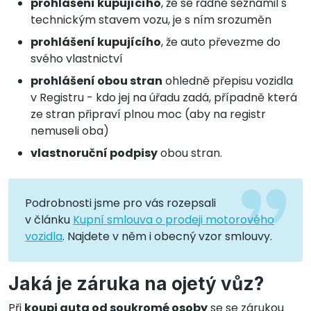
prohlášení kupujícího
, že se řádně seznámil s
technickým stavem vozu, je s ním srozuměn
prohlášení kupujícího
, že auto převezme do
svého vlastnictví
prohlášení obou stran
ohledně přepisu vozidla
v Registru - kdo jej na úřadu zadá, případně která
ze stran připraví plnou moc (aby na registr
nemuseli oba)
vlastnoruční podpisy
obou stran.
Podrobnosti jsme pro vás rozepsali
v článku
Kupní smlouva o prodeji motorového
vozidla
. Najdete v něm i obecný vzor smlouvy.
Jaká je záruka na ojetý vůz?
Při
koupi auta od soukromé osoby
se se zárukou