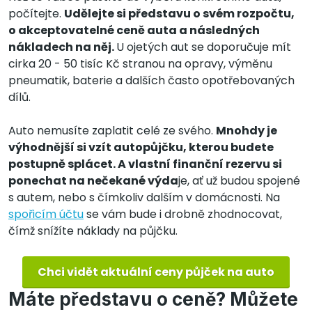
počítejte.
Udělejte si představu o svém rozpočtu,
o akceptovatelné ceně auta a následných
nákladech na něj.
U ojetých aut se doporučuje mít
cirka 20 - 50 tisíc Kč stranou na opravy, výměnu
pneumatik, baterie a dalších často opotřebovaných
dílů.
Auto nemusíte zaplatit celé ze svého.
Mnohdy je
výhodnější si vzít autopůjčku, kterou budete
postupně splácet. A vlastní finanční rezervu si
ponechat na nečekané výda
je, ať už budou spojené
s autem, nebo s čímkoliv dalším v domácnosti. Na
spořicím účtu
se vám bude i drobně zhodnocovat,
čímž snížíte náklady na půjčku.
Chci vidět aktuální ceny půjček na auto
Máte představu o ceně? Můžete