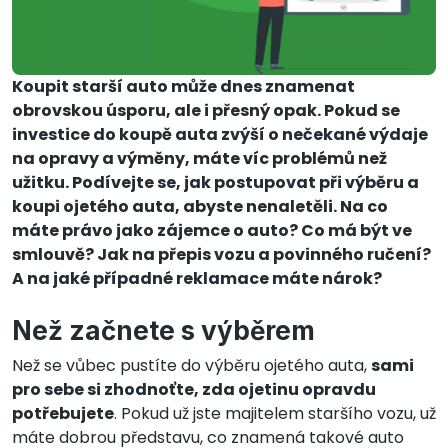
Koupit starší auto může dnes znamenat
obrovskou úsporu, ale i přesný opak. Pokud se
investice do koupě auta zvýší o nečekané výdaje
na opravy a výměny, máte víc problémů než
užitku. Podívejte se, jak postupovat při výběru a
koupi ojetého auta, abyste nenaletěli. Na co
máte právo jako zájemce o auto? Co má být ve
smlouvě? Jak na přepis vozu a povinného ručení?
A na jaké případné reklamace máte nárok?
Než začnete s výběrem
Než se vůbec pustíte do výběru ojetého auta,
sami
pro sebe si zhodnoťte, zda ojetinu opravdu
potřebujete
. Pokud už jste majitelem staršího vozu, už
máte dobrou představu, co znamená takové auto