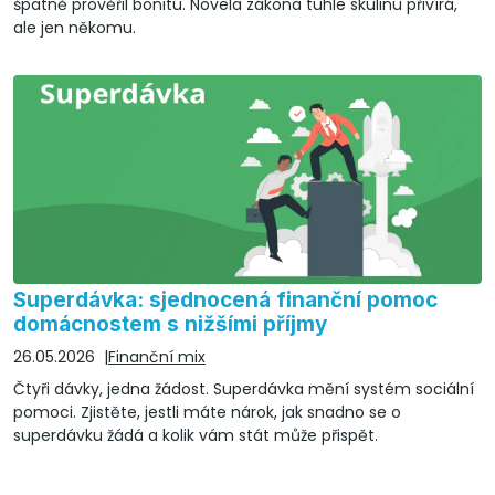
špatně prověřil bonitu. Novela zákona tuhle skulinu přivírá,
ale jen někomu.
Superdávka: sjednocená finanční pomoc
domácnostem s nižšími příjmy
26.05.2026
Finanční mix
Čtyři dávky, jedna žádost. Superdávka mění systém sociální
pomoci. Zjistěte, jestli máte nárok, jak snadno se o
superdávku žádá a kolik vám stát může přispět.