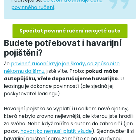
povinného ručení
.
Spočítat povinné ručení na ojeté auto
Budete potřebovat i havarijní
pojištění?
Že
povinné ručení kryje jen škody, co způsobíte
někomu dalšímu
, jistě víte. Proto:
pokud máte
autopůjčku, vřele doporučujeme havarijko.
U
leasingu je dokonce povinností (ale sjedná jej
poskytovatel leasingu).
Havarijní pojistka se vyplatí i u celkem nové ojetiny,
která nebyla zrovna nejlevnější, ale kterou jste hradili
ze svého. Nebo když míříte s autem do zahraničí (jen
pozor,
havarijko nemusí platit všude
). Sjednáváte-li si
havarijní pojištění sami, zaměřte se na správnou