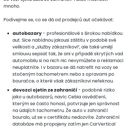
mnoho.
Podívejme se, co se dá od prodejců aut očekávat:
autobazary
- profesionálové s širokou nabídkou
aut. Sice nabídnou jakousi záštitu v podobě své
velikosti a „služby zákazníkovi“, ale také umějí
smlouvu sepsat tak, že ani v případě skrytých vad
automobilu si na nich nic nevymůžete a reklamaci
neuplatníte. I v bazaru se dá natrefit na vozy se
stočeným tachometrem nebo s opravami po
bouračce, o které však zákazníkovi neřeknou.
dovozci ojetin ze zahraničí
- podobné riziko
jako u autobazarů, navíc Cebia osvědčení,
kterým se často honosí, potvrzuje jen správnost
na údajích tachometru. Že auto v zahraničí
bouralo, už se v certifikátu nedozvíte. Zahraniční
databáze má propojeny zatím jen CarVertical