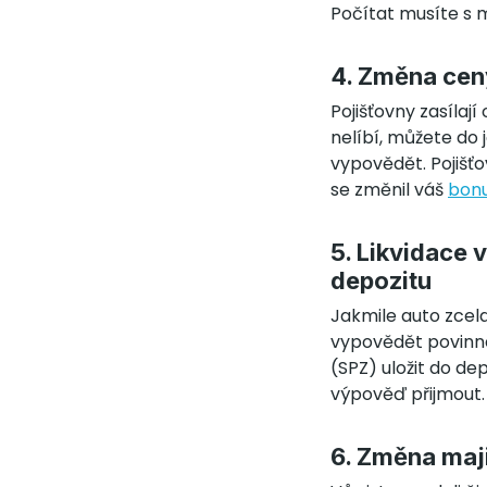
Počítat musíte s 
4. Změna ceny
Pojišťovny zasíla
nelíbí, můžete d
vypovědět. Pojišťov
se změnil váš
bon
5. Likvidace 
depozitu
Jakmile auto zcela
vypovědět povinné 
(SPZ) uložit do de
výpověď přijmout.
6. Změna maj