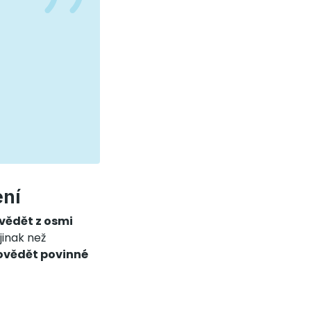
ení
vědět z osmi
jinak než
ovědět povinné