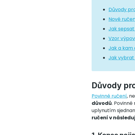
Důvody pro
Nové ručen
Jak sepsat
Vzor výpov
Jak a kam 
Jak vybrat 
Důvody pr
Povinné ručení
, n
důvodů
. Povinné 
uplynutím sjednané
ručení v následu