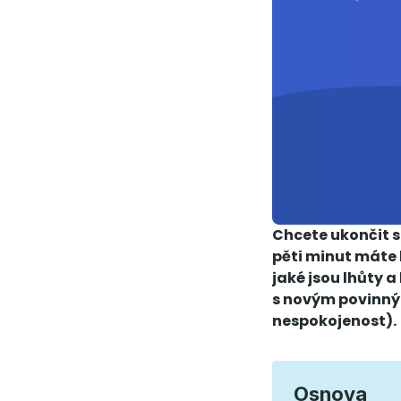
Chcete ukončit s
pěti minut máte 
jaké jsou lhůty 
s novým povinným
nespokojenost).
Osnova