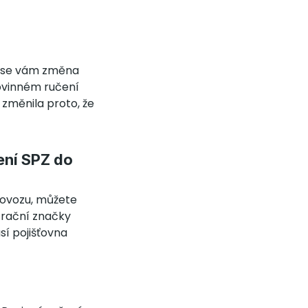
d se vám změna
ovinném ručení
a změnila proto, že
ení SPZ do
provozu, můžete
strační značky
sí pojišťovna