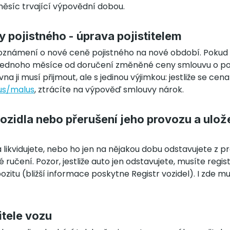
měsíc trvající výpovědní dobou.
 pojistného - úprava pojistitelem
jí oznámení o nové ceně pojistného na nové období. Poku
o jednoho měsíce od doručení změněné ceny smlouvu o p
na ji musí přijmout, ale s jedinou výjimkou: jestliže se cen
us/malus
, ztrácíte na výpověď smlouvy nárok.
vozidla nebo přerušení jeho provozu a ulož
 likvidujete, nebo ho jen na nějakou dobu odstavujete z 
ručení. Pozor, jestliže auto jen odstavujete, musíte regi
pozitu (bližší informace poskytne Registr vozidel). I zde mu
itele vozu