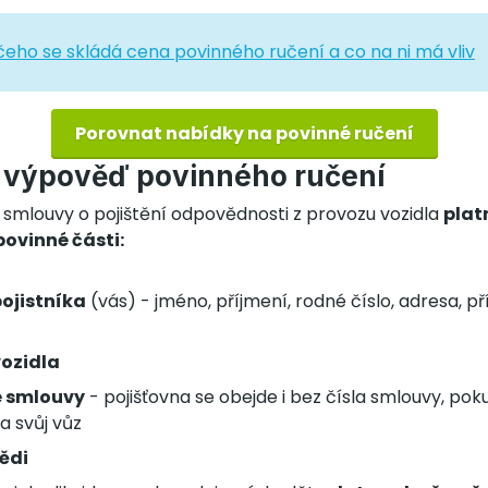
čeho se skládá cena povinného ručení a co na ni má vliv
Porovnat nabídky na povinné ručení
 výpověď povinného ručení
smlouvy o pojištění odpovědnosti z provozu vozidla
plat
ovinné části:
pojistníka
(vás) - jméno, příjmení, rodné číslo, adresa, p
vozidla
né smlouvy
- pojišťovna se obejde i bez čísla smlouvy, po
a svůj vůz
ědi