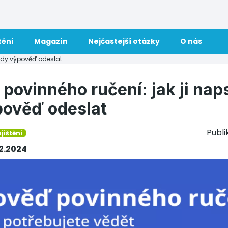
tění
Magazín
Nejčastejší otázky
O nás
 kdy výpověď odeslat
povinného ručení: jak ji nap
pověď odeslat
Publ
jištění
12.2024