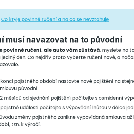
:
Co kryje povinné ručení a na co se nevztahuje
í musí navazovat na to původní
 povinné ručení, ale auto vám zůstává
, myslete na t
 jediný den. Co nejdřív proto vyberte ručení nové, a nača
azovalo.
konci pojistného období nastavte nové pojištění na stejné
smlouvu původní
 2 měsíců od sjednání pojištění počítejte s osmidenní vý
pojistné události počítejte s výpovědní lhůtou v délce j
důvodu změny pojistného zanikne vypovídaná smlouva až 
obí, tzn. k výročí.