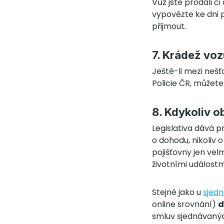
Vůz jste prodali č
vypovězte ke dni p
přijmout.
7. Krádež voz
Ještě-li mezi neš
Policie ČR, můžet
8. Kdykoliv 
Legislativa dává 
o dohodu, nikoliv 
pojišťovny jen vel
životními událostm
Stejně jako u
sjedn
online srovnání)
d
smluv sjednávaných