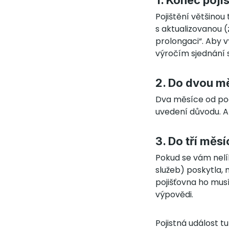
1. Konec poji
Pojištění většinou
s aktualizovanou (
prolongaci“. Aby v
výročím sjednání s
2. Do dvou m
Dva měsíce od po
uvedení důvodu. A
3. Do tří měsí
Pokud se vám nelíbí
služeb) poskytla, 
pojišťovna ho mus
výpovědi.
Pojistná událost t