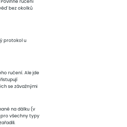
. Povinné ručení
ověď bez okolků
ý protokol u
ho ručení. Ale jde
řistupují
ných se závažnými
nané na dálku (v
 pro všechny typy
řadili.