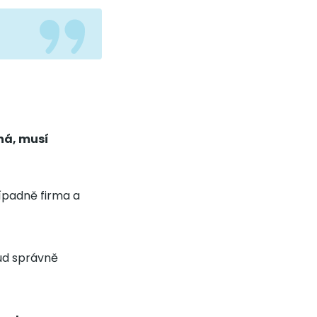
ná, musí
řípadně firma a
kud správně