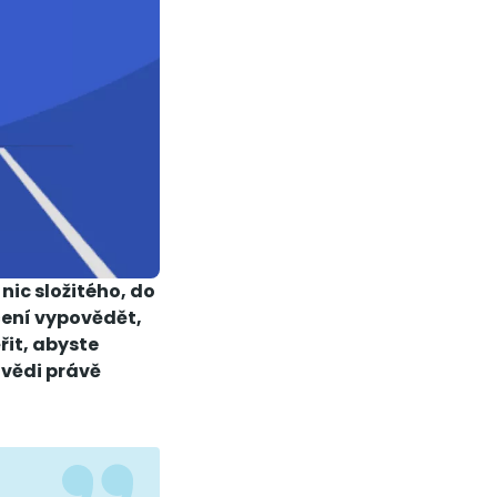
nic složitého, do
čení vypovědět,
řit, abyste
ovědi právě