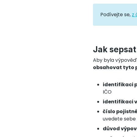
Podívejte se,
z 
Jak sepsat
Aby byla výpověď 
obsahovat tyto p
identifikaci 
IČO
identifikaci 
číslo pojist
uvedete sebe 
důvod výpov