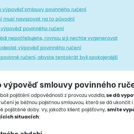
 výpověď smlouvy povinného ručení
í musí navazovat na to původní
 výpověď povinného ručení
ědi nepotřebujete, rovnou si ji nechte vygenerovat
odeslat výpověď povinného ručení
povinné ručení, abyste tentokrát byli spokojenější
o výpověď smlouvy povinného ruč
eboli pojištění odpovědnosti z provozu vozidla,
se dá vypo
ručení je běžnou pojistnou smlouvou, která se dá ukončit i 
 pojištěné doby. Vy, jakožto klient pojišťovny,
smíte vyp
jících situacích
: