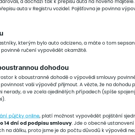
i darovali, a dochází tak k přepisu auta na nového majitele
řepisu auta v Registru vozidel. Pojišťovna je povinna výp
u
ťastníky, kterým bylo auto odcizeno, a máte o tom sepsan
e povinné ručení vypovědět okamžitě.
oboustrannou dohodou
prostor k oboustranné dohodě o výpovědi smlouvy povinné
o povinnost vaši výpověď přijmout. A vězte, že na dohodu p
mi nerady, a ve zcela ojedinělých případech (spíše spoje
i).
ání půjčky online
, platí možnost vypovědět pojištění sjed
o 14 dní od podpisu smlouvy
. Jde o obecné ustanovení
 na dálku, proto jsme je do počtu důvodů k výpovědi neza