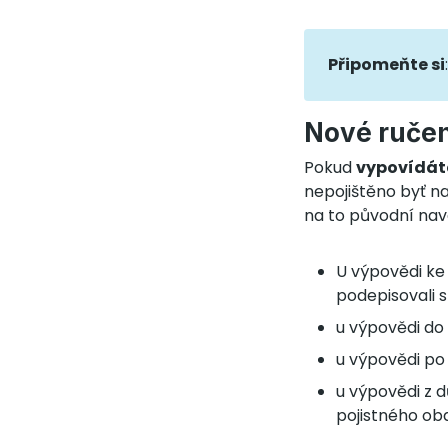
Připomeňte si
Nové ručen
Pokud
vypovídáte
nepojištěno byť na
na to původní nav
U výpovědi ke 
podepisovali 
u výpovědi do
u výpovědi po 
u výpovědi z 
pojistného obd