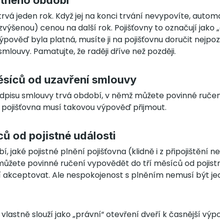
stného období
 trvá jeden rok. Když jej na konci trvání nevypovíte, autom
zvýšenou) cenou na další rok. Pojišťovny to označují jako
ýpověď byla platná, musíte ji na pojišťovnu doručit nejpoz
mlouvy. Pamatujte, že raději dříve než později.
ěsíců od uzavření smlouvy
dpisu smlouvy trvá období, v němž můžete povinné ruče
 pojišťovna musí takovou výpověď přijmout.
ců od pojistné události
, jaké pojistné plnění pojišťovna (klidně i z připojištění 
můžete povinné ručení vypovědět do tří měsíců od pojistn
í akceptovat. Ale nespokojenost s plněním nemusí být 
u vlastně slouží jako „právní“ otevření dveří k časnější vý