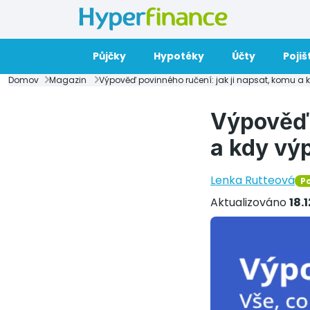
Půjčky
Hypotéky
Účty
Pojiš
Domov
Magazin
Výpověď povinného ručení: jak ji napsat, komu a
Výpověď 
a kdy vý
Lenka Rutteová
Po
Aktualizováno
18.