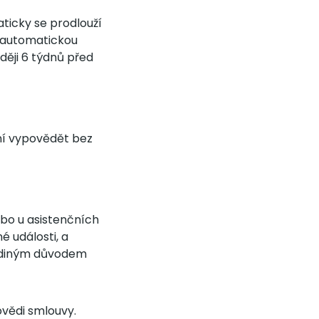
aticky se prodlouží
 „automatickou
ději 6 týdnů před
ní vypovědět bez
nebo u asistenčních
é události, a
jediným důvodem
povědi smlouvy.