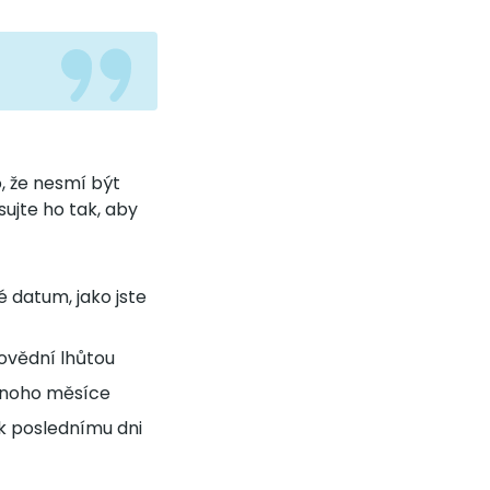
o, že nesmí být
sujte ho tak, aby
 datum, jako jste
povědní lhůtou
ednoho měsíce
k poslednímu dni