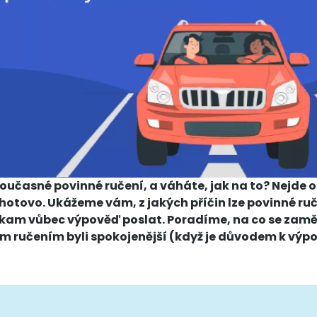
oučasné povinné ručení, a váháte, jak na to? Nejde o 
hotovo. Ukážeme vám, z jakých příčin lze povinné ru
a kam vůbec výpověď poslat. Poradíme, na co se zamě
 ručením byli spokojenější (když je důvodem k výp