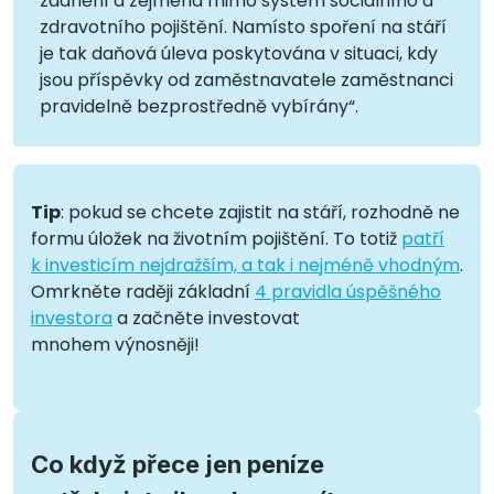
zdanění a zejména mimo systém sociálního a
zdravotního pojištění. Namísto spoření na stáří
je tak daňová úleva poskytována v situaci, kdy
jsou příspěvky od zaměstnavatele zaměstnanci
pravidelně bezprostředně vybírány“.
Tip
: pokud se chcete zajistit na stáří, rozhodně ne
formu úložek na životním pojištění. To totiž
patří
k investicím nejdražším, a tak i nejméně vhodným
.
Omrkněte raději základní
4 pravidla úspěšného
investora
a začněte investovat
mnohem výnosněji!
Co když přece jen peníze