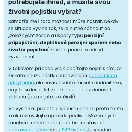
potřebujete ihned, a musíte svou
životní pojistku vybrat?
Samozřejmě i tato možnost může nastat. Někdy
se situace vyvine tak, že je nutné sáhnout do
„železných“ zásob a úspory typu
penzijní
připojištění, doplňkové penzijní spoření nebo
životní pojištění
zrušit a peníze si odsud
vyzvednout.
V takovém případě však počítejte nejen s tím, že
získáte pouze částku odpovídající
podmínkám
odbytného
, ale navíc budete muset i dodanit vše,
co jste si deset let zpětně odečetli z daňového
základu (pokud jste tak činili).
Ve výsledku přijdete o spoustu peněz, proto tento
krok rozmýšlejte opravdu pečlivě! Možná byste
mnohem méně tratili na dobře nastavené
bankovní půjčce
nebo
P2P úvěru
! Je vhodné