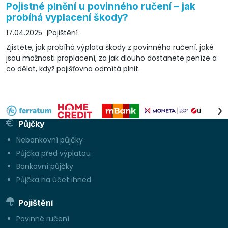
Pojistné plnění u povinného ručení – jak
probíhá vyplacení škody?
17.04.2025
Pojištění
Zjistěte, jak probíhá výplata škody z povinného ručení, jaké
jsou možnosti proplacení, za jak dlouho dostanete peníze a
co dělat, když pojišťovna odmítá plnit.
Půjčky
Nebankovní půjčky
Půjčka před výplatou
Bankovní půjčky
Půjčka na účet ihned
Pojištění
Povinné ručení