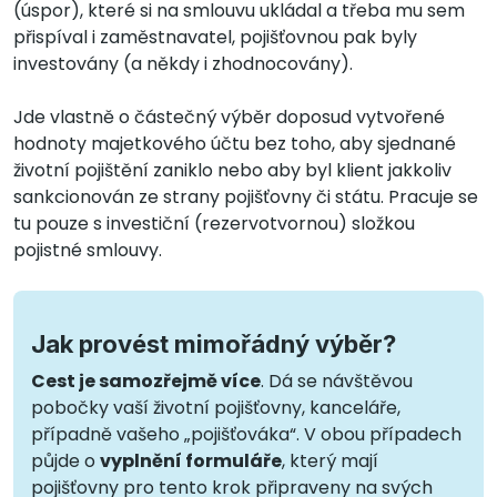
(úspor), které si na smlouvu ukládal a třeba mu sem
přispíval i zaměstnavatel, pojišťovnou pak byly
investovány (a někdy i zhodnocovány).
Jde vlastně o částečný výběr doposud vytvořené
hodnoty majetkového účtu bez toho, aby sjednané
životní pojištění zaniklo nebo aby byl klient jakkoliv
sankcionován ze strany pojišťovny či státu. Pracuje se
tu pouze s investiční (rezervotvornou) složkou
pojistné smlouvy.
Jak provést mimořádný výběr?
Cest je samozřejmě více
. Dá se návštěvou
pobočky vaší životní pojišťovny, kanceláře,
případně vašeho „pojišťováka“. V obou případech
půjde o
vyplnění formuláře
, který mají
pojišťovny pro tento krok připraveny na svých