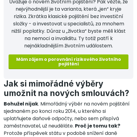
Uvažuje o novém životním pojištění? Pak vězte, že
nejvýhodnější je ta varianta, která „jen“ kryje
rizika. Zkrátka klasické pojištění bez investiční
složky - a investovat u specialistů, za mnohem
nižší poplatky. Důraz u „životka“ byste měli klást
na nemoci a invaliditu. Ty totiž patří k
nejnákladnějším životním událostem.
Mám zájem o porovnání rizikového životního
pojištění
Jak si mimořádné výběry
umožnit na nových smlouvách?
Bohužel nijak
. Mimořádný výběr na novém pojištění
sjednaném po konci roku 2014, u kterého si
uplatňujete daňové odpočty, nebo sem přispívá
zaměstnavatel, už neuděláte.
Proč je tomu tak?
Protože příspěvek státu v podobě snížení daně