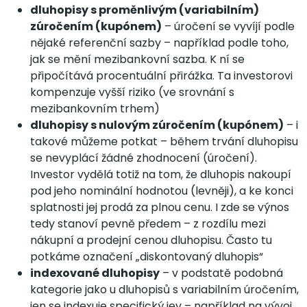
dluhopisy s proměnlivým (variabilním)
zúročením (kupónem)
– úročení se vyvíjí podle
nějaké referenční sazby – například podle toho,
jak se mění mezibankovní sazba. K ní se
připočítává procentuální přirážka. Ta investorovi
kompenzuje vyšší riziko (ve srovnání s
mezibankovním trhem)
dluhopisy s nulovým zúročením (kupónem)
– i
takové můžeme potkat – během trvání dluhopisu
se nevyplácí žádné zhodnocení (úročení).
Investor vydělá totiž na tom, že dluhopis nakoupí
pod jeho nominální hodnotou (levněji), a ke konci
splatnosti jej prodá za plnou cenu. I zde se výnos
tedy stanoví pevně předem – z rozdílu mezi
nákupní a prodejní cenou dluhopisu. Často tu
potkáme označení „diskontovaný dluhopis“
indexované dluhopisy
– v podstatě podobná
kategorie jako u dluhopisů s variabilním úročením,
jen se indexuje specifický jev – například na vývoj