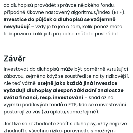
do dluhopisů provádět správce nějakého fondu,
případně šikovně nastavený algoritmus/index (ETF).
Investice do půjček a dluhopisů se vzájemně
nevylučují
– vždy je to jen o tom, kolik peněz máte
k dispozici a kolik jich případně můžete postrádat.
Závěr
Investovat do dluhopisů může být poměrně vzrušující
zábavou, zejména když se soustředíte na ty rizikovější.
Ale teď vážně:
stejně jako každá jiná investice
vyžadují dluhopisy alespoň základní znalost ze
světa financí, resp. investování
– snad až na
výjimku podílových fondů a ETF, kde se o investování
postarají za vás (za úplatu, samozřejmě).
Jestliže se rozhodnete začít s dluhopisy, vždy nejprve
zhodnoťte všechna rizika, porovnejte s možnými