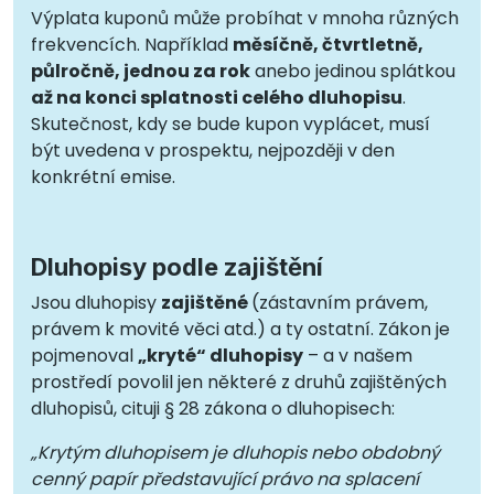
Výplata kuponů může probíhat v mnoha různých
frekvencích. Například
měsíčně, čtvrtletně,
půlročně, jednou za rok
anebo jedinou splátkou
až na konci splatnosti celého dluhopisu
.
Skutečnost, kdy se bude kupon vyplácet, musí
být uvedena v prospektu, nejpozději v den
konkrétní emise.
Dluhopisy podle zajištění
Jsou dluhopisy
zajištěné
(zástavním právem,
právem k movité věci atd.) a ty ostatní. Zákon je
pojmenoval
„kryté“ dluhopisy
– a v našem
prostředí povolil jen některé z druhů zajištěných
dluhopisů, cituji § 28 zákona o dluhopisech:
„Krytým dluhopisem je dluhopis nebo obdobný
cenný papír představující právo na splacení