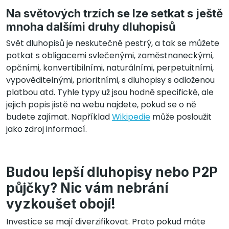
Na světových trzích se lze setkat s ještě
mnoha dalšími druhy dluhopisů
Svět dluhopisů je neskutečně pestrý, a tak se můžete
potkat s obligacemi svlečenými, zaměstnaneckými,
opčními, konvertibilními, naturálními, perpetuitními,
vypověditelnými, prioritními, s dluhopisy s odloženou
platbou atd. Tyhle typy už jsou hodně specifické, ale
jejich popis jistě na webu najdete, pokud se o ně
budete zajímat. Například
Wikipedie
může posloužit
jako zdroj informací.
Budou lepší dluhopisy nebo P2P
půjčky? Nic vám nebrání
vyzkoušet obojí!
Investice se mají diverzifikovat. Proto pokud máte