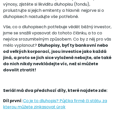
výnosy, zjistěte si likviditu dluhopisu (fondu),
prolustrujte si jejich emitenty a hlavně: nejprve si o
dluhopisech nastudujte vše potřebné.
Vše, co o dluhopisech potřebuje vědět běžný investor,
jsme se snažili vpasovat do tohoto článku, a to co
nejvíce srozumitelným způsobem. Co by z něj pro vás
mělo vyplanout?
Dluhopisy, byť ty bankovní nebo
od velkých korporací, jsou investice jako každá
jiná, a proto se jich sice vyloženě nebojte, ale také
do nich nikdy nevkládejte víc, než si můžete
dovolit ztratit!
Seriál má dva předchozí díly, které najdete zde:
Díl první:
Co je to dluhopis? Půjčka firmě či státu, za
kterou můžete zinkasovat úrok