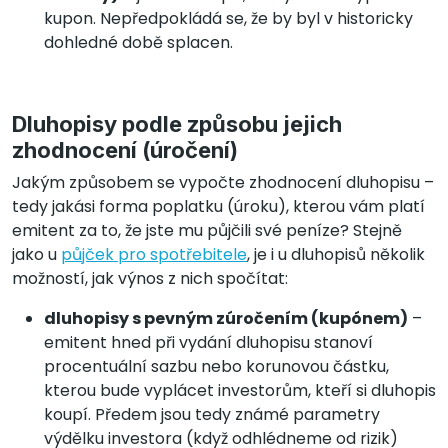
kupon. Nepředpokládá se, že by byl v historicky
dohledné době splacen.
Dluhopisy podle způsobu jejich
zhodnocení (úročení)
Jakým způsobem se vypočte zhodnocení dluhopisu –
tedy jakási forma poplatku (úroku), kterou vám platí
emitent za to, že jste mu půjčili své peníze? Stejně
jako u
půjček pro spotřebitele
, je i u dluhopisů několik
možností, jak výnos z nich spočítat:
dluhopisy s pevným zúročením (kupónem)
–
emitent hned při vydání dluhopisu stanoví
procentuální sazbu nebo korunovou částku,
kterou bude vyplácet investorům, kteří si dluhopis
koupí. Předem jsou tedy známé parametry
výdělku investora (když odhlédneme od rizik)