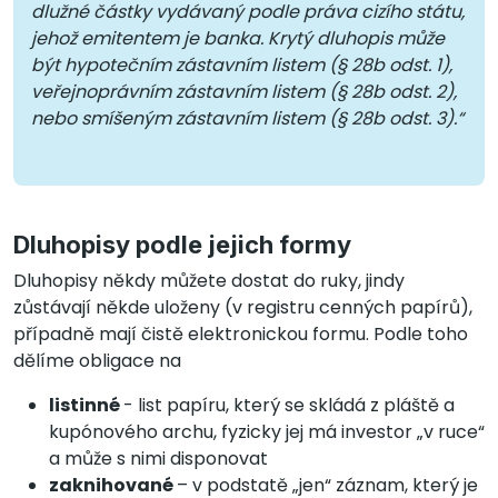
dlužné částky vydávaný podle práva cizího státu,
jehož emitentem je banka. Krytý dluhopis může
být hypotečním zástavním listem (§ 28b odst. 1),
veřejnoprávním zástavním listem (§ 28b odst. 2),
nebo smíšeným zástavním listem (§ 28b odst. 3).“
Dluhopisy podle jejich formy
Dluhopisy někdy můžete dostat do ruky, jindy
zůstávají někde uloženy (v registru cenných papírů),
případně mají čistě elektronickou formu. Podle toho
dělíme obligace na
listinné
- list papíru, který se skládá z pláště a
kupónového archu, fyzicky jej má investor „v ruce“
a může s nimi disponovat
zaknihované
– v podstatě „jen“ záznam, který je