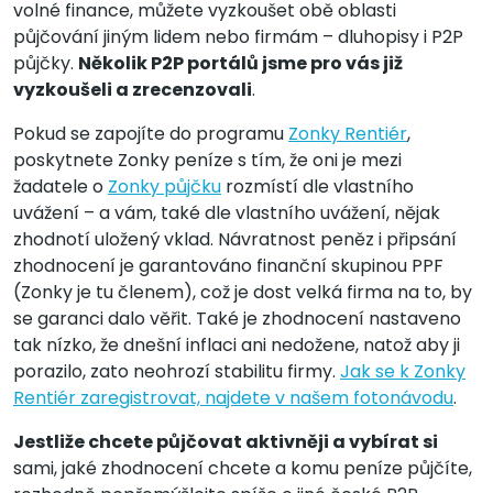
volné finance, můžete vyzkoušet obě oblasti
půjčování jiným lidem nebo firmám – dluhopisy i P2P
půjčky.
Několik P2P portálů jsme pro vás již
vyzkoušeli a zrecenzovali
.
Pokud se zapojíte do programu
Zonky Rentiér
,
poskytnete Zonky peníze s tím, že oni je mezi
žadatele o
Zonky půjčku
rozmístí dle vlastního
uvážení – a vám, také dle vlastního uvážení, nějak
zhodnotí uložený vklad. Návratnost peněz i připsání
zhodnocení je garantováno finanční skupinou PPF
(Zonky je tu členem), což je dost velká firma na to, by
se garanci dalo věřit. Také je zhodnocení nastaveno
tak nízko, že dnešní inflaci ani nedožene, natož aby ji
porazilo, zato neohrozí stabilitu firmy.
Jak se k Zonky
Rentiér zaregistrovat, najdete v našem fotonávodu
.
Jestliže chcete půjčovat aktivněji a vybírat si
sami, jaké zhodnocení chcete a komu peníze půjčíte,