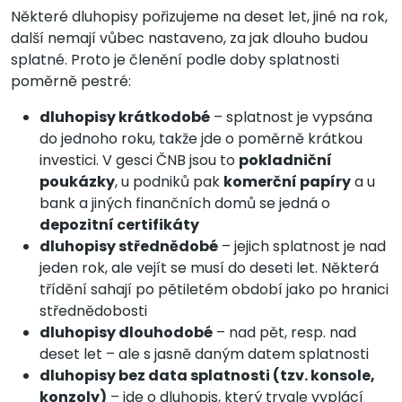
Některé dluhopisy pořizujeme na deset let, jiné na rok,
další nemají vůbec nastaveno, za jak dlouho budou
splatné. Proto je členění podle doby splatnosti
poměrně pestré:
dluhopisy krátkodobé
– splatnost je vypsána
do jednoho roku, takže jde o poměrně krátkou
investici. V gesci ČNB jsou to
pokladniční
poukázky
, u podniků pak
komerční papíry
a u
bank a jiných finančních domů se jedná o
depozitní certifikáty
dluhopisy střednědobé
– jejich splatnost je nad
jeden rok, ale vejít se musí do deseti let. Některá
třídění sahají po pětiletém období jako po hranici
střednědobosti
dluhopisy dlouhodobé
– nad pět, resp. nad
deset let – ale s jasně daným datem splatnosti
dluhopisy bez data splatnosti (tzv. konsole,
konzoly)
– jde o dluhopis, který trvale vyplácí