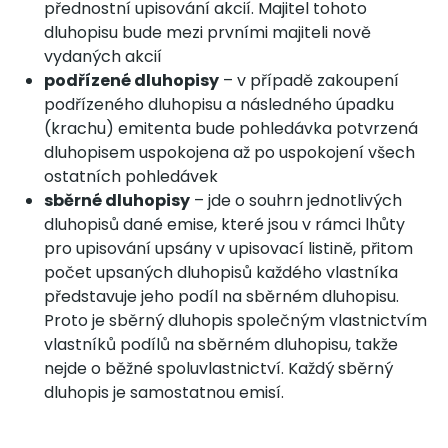
přednostní upisování akcií. Majitel tohoto
dluhopisu bude mezi prvními majiteli nově
vydaných akcií
podřízené dluhopisy
– v případě zakoupení
podřízeného dluhopisu a následného úpadku
(krachu) emitenta bude pohledávka potvrzená
dluhopisem uspokojena až po uspokojení všech
ostatních pohledávek
sběrné dluhopisy
– jde o souhrn jednotlivých
dluhopisů dané emise, které jsou v rámci lhůty
pro upisování upsány v upisovací listině, přitom
počet upsaných dluhopisů každého vlastníka
představuje jeho podíl na sběrném dluhopisu.
Proto je sběrný dluhopis společným vlastnictvím
vlastníků podílů na sběrném dluhopisu, takže
nejde o běžné spoluvlastnictví. Každý sběrný
dluhopis je samostatnou emisí.