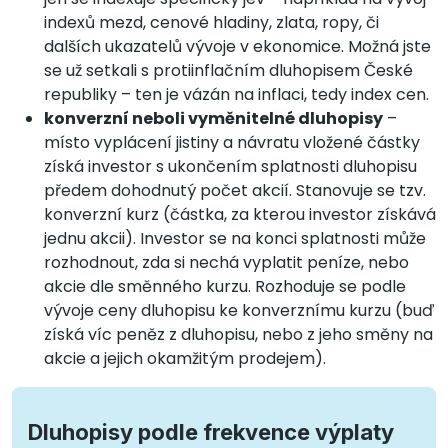
indexů mezd, cenové hladiny, zlata, ropy, či
dalších ukazatelů vývoje v ekonomice. Možná jste
se už setkali s protiinflačním dluhopisem České
republiky – ten je vázán na inflaci, tedy index cen.
konverzní neboli vyměnitelné dluhopisy
–
místo vyplácení jistiny a návratu vložené částky
získá investor s ukončením splatnosti dluhopisu
předem dohodnutý počet akcií. Stanovuje se tzv.
konverzní kurz (částka, za kterou investor získává
jednu akcii). Investor se na konci splatnosti může
rozhodnout, zda si nechá vyplatit peníze, nebo
akcie dle směnného kurzu. Rozhoduje se podle
vývoje ceny dluhopisu ke konverznímu kurzu (buď
získá víc peněz z dluhopisu, nebo z jeho směny na
akcie a jejich okamžitým prodejem).
Dluhopisy podle frekvence výplaty