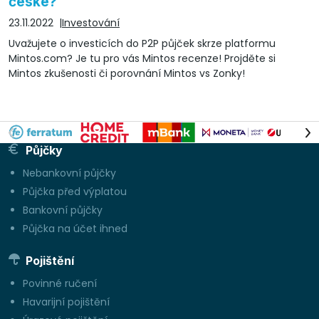
české?
23.11.2022
Investování
Uvažujete o investicích do P2P půjček skrze platformu
Mintos.com? Je tu pro vás Mintos recenze! Projděte si
Mintos zkušenosti či porovnání Mintos vs Zonky!
Půjčky
Nebankovní půjčky
Půjčka před výplatou
Bankovní půjčky
Půjčka na účet ihned
Pojištění
Povinné ručení
Havarijní pojištění