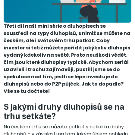
Třetí díl naší mini série o dluhopisech se
soustředí na typy dluhopisů, s nimiž se můžete na
českém, ale i světovém trhu potkat. Coby
investor si totiž můžete pořídit jakýkoliv dluhopis
vydaný kdekoliv na světě. Proto neuškodí vědět,
čím jsou které dluhopisy typické. Abychom seriál
uzavřeli i trochu zajímavěji, pustili jsme se do
spekulace nad tím, jestli se lépe investuje do
dluhopisů nebo do P2P půjček. Jak to dopadlo?
Vše se tu dočtete!
S jakými druhy dluhopisů se na
trhu setkáte?
Na českém trhu se můžete potkat s několika druhy
dluhopisů – v závislosti na tom, jakým úhlem pohledu