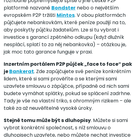
rozhodně popřemýšlejte spíše o jiné české P2P
platformě nazvané
Bondster
nebo o největším
evropském P2P tržišti
Mintos
. V obou platformách
půjčujete nebankovkám, které peníze použijí na to,
aby poskytly půjčku žadatelům. Lze si tu vybrat i
investice s garancí zpětného odkupu (když dlužník
nesplácí, splatí to za něj nebankovka) – otázkou je,
jak moc tato garance funguje v praxi.
Inzertním portálem P2P půjček „face to face“ pak
je
Bankerat
. Zde zapůjčujete své peníze konkrétním
lidem, které si sami prověříte a se kterými sami
uzavřete smlouvu o zápůjčce, případně od nich sami
budete vymáhat splátky, pokud se splácení zadrhne.
Tady je vše na vlastní triko, s ohromným rizikem – ale
také za až neuvěřitelně vysoké úroky.
Stejně tomu může být s dluhopisy
. Můžete si sami
vybrat konkrétní společnost, s níž smlouvu o
dluhopisech uzavřete, nebo můžete nechat investice