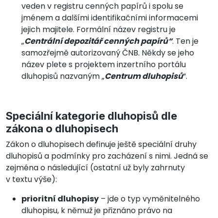
veden v registru cenných papírů i spolu se
jménem a dalšími identifikačními informacemi
jejich majitele. Formální název registru je
„
Centrální depozitář cenných papírů“
. Ten je
samozřejmě autorizovaný ČNB. Někdy se jeho
název plete s projektem inzertního portálu
dluhopisů nazvaným „
Centrum dluhopisů
“.
Speciální kategorie dluhopisů dle
zákona o dluhopisech
Zákon o dluhopisech definuje ještě speciální druhy
dluhopisů a podmínky pro zacházení s nimi. Jedná se
zejména o následující (ostatní už byly zahrnuty
v textu výše):
prioritní dluhopisy
– jde o typ vyměnitelného
dluhopisu, k němuž je přiznáno právo na