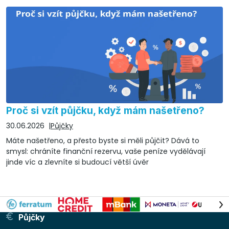
Proč si vzít půjčku, když mám našetřeno?
30.06.2026
Půjčky
Máte našetřeno, a přesto byste si měli půjčit? Dává to
smysl: chráníte finanční rezervu, vaše peníze vydělávají
jinde víc a zlevníte si budoucí větší úvěr
Půjčky