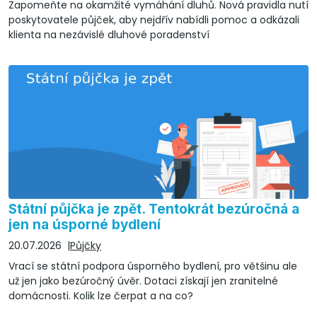
Zapomeňte na okamžité vymáhání dluhů. Nová pravidla nutí
poskytovatele půjček, aby nejdřív nabídli pomoc a odkázali
klienta na nezávislé dluhové poradenství
Státní půjčka je zpět. Tentokrát bezúročná a
jen na úsporné bydlení
20.07.2026
Půjčky
Vrací se státní podpora úsporného bydlení, pro většinu ale
už jen jako bezúročný úvěr. Dotaci získají jen zranitelné
domácnosti. Kolik lze čerpat a na co?