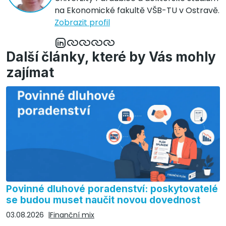
na Ekonomické fakultě VŠB-TU v Ostravě.
Zobrazit profil
Další články, které by Vás mohly
zajímat
Povinné dluhové poradenství: poskytovatelé
se budou muset naučit novou dovednost
03.08.2026
Finanční mix