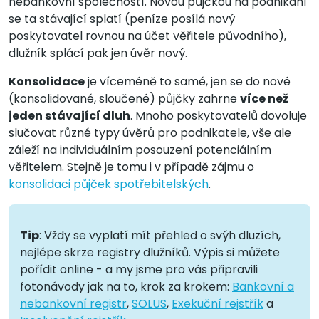
nebankovní společností. Novou půjčkou na podnikání
se ta stávající splatí (peníze posílá nový
poskytovatel rovnou na účet věřitele původního),
dlužník splácí pak jen úvěr nový.
Konsolidace
je víceméně to samé, jen se do nové
(konsolidované, sloučené) půjčky zahrne
více než
jeden stávající dluh
. Mnoho poskytovatelů dovoluje
slučovat různé typy úvěrů pro podnikatele, vše ale
záleží na individuálním posouzení potenciálním
věřitelem. Stejně je tomu i v případě zájmu o
konsolidaci půjček spotřebitelských
.
Tip
: Vždy se vyplatí mít přehled o svýh dluzích,
nejlépe skrze registry dlužníků. Výpis si můžete
pořídit online - a my jsme pro vás připravili
fotonávody jak na to, krok za krokem:
Bankovní a
nebankovní registr
,
SOLUS
,
Exekuční rejstřík
a