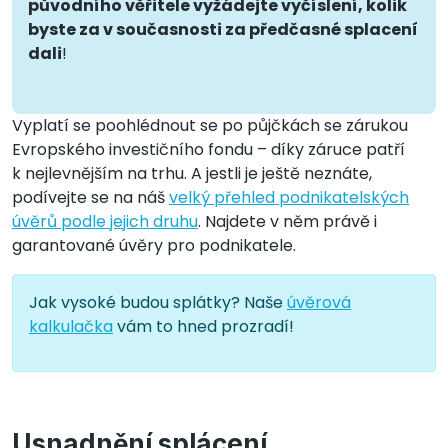
původního věřitele vyžádejte vyčíslení, kolik
byste za v současnosti za předčasné splacení
dali
!
Vyplatí se poohlédnout se po půjčkách se zárukou
Evropského investičního fondu – díky záruce patří
k nejlevnějším na trhu. A jestli je ještě neznáte,
podívejte se na náš
velký přehled podnikatelských
úvěrů podle jejich druhu
. Najdete v něm právě i
garantované úvěry pro podnikatele.
Jak vysoké budou splátky? Naše
úvěrová
kalkulačka
vám to hned prozradí!
Usnadnění splácení