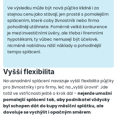
Ve výsledku může být nová půjčka klidně i za
stejnou cenu jako stávají, jen prostě s pomalejším
splácením, které coby živnostník nebo firma
pohodlněji utáhnete. Poměrně velká konkurence
je mezi investičními úvěry, ale třeba i firemními
hypotékami, ty vůbec nemusejí být účelové,
nicméně nabídnou nižší náklady a pohodlnější
tempo splácení.
Vyšší flexibilita
Na usnadnění splácení navazuje vyšší flexibilita půjčky
pro živnostníky i pro firmy, leč na „vyšší úrovni“. Jde
totiž ve vstřícnosti ještě o krok dál –
nejenže umožní
pomalejší splácení tak, aby podnikatel vždycky
byl schopen dát do kupy měsíční splátku, ale
dovoluje se vychýlit i opačným směrem
.