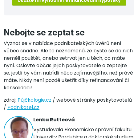
Ukažte mi výhodné refinancování hypotéky
Nebojte se zeptat se
Vyznat se v nabídce podnikatelských úvěrů není
vůbec snadné. Ale to neznamená, že byste se do nich
neměli pouštět, anebo setrvat jen u těch, co máte
nyní. Oslovte občas jejich poskytovatele a zeptejte
se, jestli by vám nabídli něco zajímavějšího, než právě
máte. Nikdy není pozdě ušetřit díky refinancování či
konsolidaci!
zdroj:
Půjčkologie.cz
/ webové stránky poskytovatelů
/
Podnikatel.cz
Lenka Rutteová
Vystudovala Ekonomicko správní fakultu
Univerzity Pardubice a doktorské studium