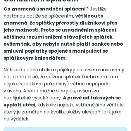
Co znamená usnadnění splácení
? Jestliže
nastanou potíže se splácením,
většinou to
znamená, že splátky přerostly dlužníkovi přes
jeho možnosti. Proto se usnadněním splácení
většinou rozumí snížení stávajících splátek,
ovšem tak, aby nebylo nutné platit sankce nebo
smluvní poplatky spojené s manipulací se
splátkovým kalendářem
.
Některé podnikatelské půjčky jsou ovšem nastaveny
natolik striktně, že snížení splátek (nebo sem tam
nějaké splátkové prázdniny) vůbec nepřipadá
v úvahu. Anebo možné sice jsou, ovšem za
nepřijatelně vysoké ceny.
A právě od takových se
vyplatí utéci
, kdykoliv najdete vstřícnějšího věřitele,
který je zaměřen na kvalitu služby alespoň tolik jako
na výdělek.