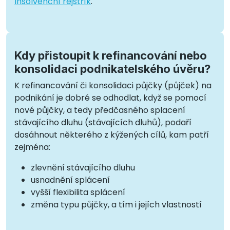
Insolvenční rejstřík
.
Kdy přistoupit k refinancování nebo
konsolidaci podnikatelského úvěru?
K refinancování či konsolidaci půjčky (půjček) na
podnikání je dobré se odhodlat, když se pomocí
nové půjčky, a tedy předčasného splacení
stávajícího dluhu (stávajících dluhů), podaří
dosáhnout některého z kýžených cílů, kam patří
zejména:
zlevnění stávajícího dluhu
usnadnění splácení
vyšší flexibilita splácení
změna typu půjčky, a tím i jejích vlastností