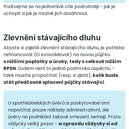
Podívejme se na jednotlivé cíle podrobněji – jak je
uchopit a jak je možné jich dosáhnout.
Zlevnění stávajícího dluhu
Abyste si zajistili zlevnění stávajícího dluhu, je potřeba
refinancovat (či konsolidovat) na novou půjčku
s nižšími poplatky a úroky, tedy s celkově nižším
RPSN
. Ovšem není to jediná podmínka úspěchu –
také musíte propočítat (resp. si zjistit),
kolik bude
stát předčasné splacení půjčky stávající
.
U spotřebitelských úvěrů si poskytovatel smí
napočítat pouze náklady administrativní, ale
úvěry na podnikání takové omezení nemají. Proto
vždycky velký pozor -
a opravdu vždycky si od