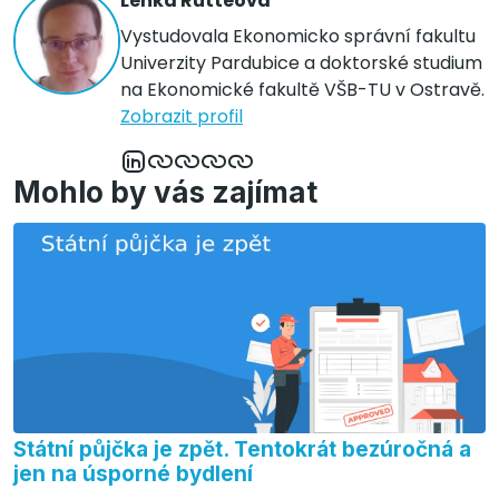
Lenka Rutteová
Vystudovala Ekonomicko správní fakultu
Univerzity Pardubice a doktorské studium
na Ekonomické fakultě VŠB-TU v Ostravě.
Zobrazit profil
Mohlo by vás zajímat
Státní půjčka je zpět. Tentokrát bezúročná a
jen na úsporné bydlení