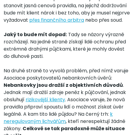
stanovit jasná cenová pravidla, na jejichž dodržování
bude mít klient nárok i bez toho, aby je musel nejprve
vyžadovat
přes finančního arbitra
nebo přes soud.
Jaký to bude mít dopad:
Tady se názory výrazně
rozcházejí. Na jedné straně získají lidé ochranu před
extrémně drahými půjčkami, které je mohly dovést
do dluhové pasti.
Na druhé straně to vyvolá problém, před nímž varuje
Asociace poskytovatelů nebankovních úvěrů:
Nebankovky jsou dražší z objektivních důvodů
.
Jednak mají dražší zdroje peněz k půjčování, jednak
obsluhují
rizikovější klienty
. Asociace varuje, že nová
pravidla připraví spoustu lidí o možnost získat úvěr
legálně. A kam tito lidé půjdou? Na černý trh:
k
neregulovaným lichvářům
, kteří nerespektují žádné
zákony.
Celkově se tak paradoxně může situace