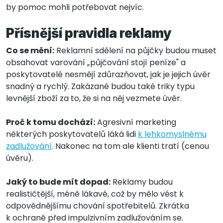
by pomoc mohli potřebovat nejvíc.
Přísnější pravidla reklamy
Co se mění:
Reklamní sdělení na půjčky budou muset
obsahovat varování „půjčování stojí peníze" a
poskytovatelé nesmějí zdůrazňovat, jak je jejich úvěr
snadný a rychlý. Zakázané budou také triky typu
levnější zboží za to, že si na něj vezmete úvěr.
Proč k tomu dochází:
Agresivní marketing
některých poskytovatelů láká lidi
k lehkomyslnému
zadlužování
. Nakonec na tom ale klienti tratí (cenou
úvěru).
Jaký to bude mít dopad:
Reklamy budou
realističtější, méně lákavé, což by mělo vést k
odpovědnějšímu chování spotřebitelů. Zkrátka
k ochraně před impulzivním zadlužováním se.