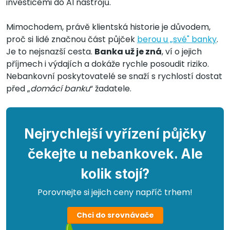
investicemi do AI nástrojů.
Mimochodem, právě klientská historie je důvodem,
proč si lidé značnou část půjček
berou u „své" banky
.
Je to nejsnazší cesta.
Banka už je zná
, ví o jejich
příjmech i výdajích a dokáže rychle posoudit riziko.
Nebankovní poskytovatelé se snaží s rychlostí dostat
před „
domácí banku
“ žadatele.
Nejrychlejší vyřízení půjčky
čekejte u nebankovek. Ale
kolik stojí?
Porovnejte si jejich ceny napříč trhem!
Chci do srovnávače