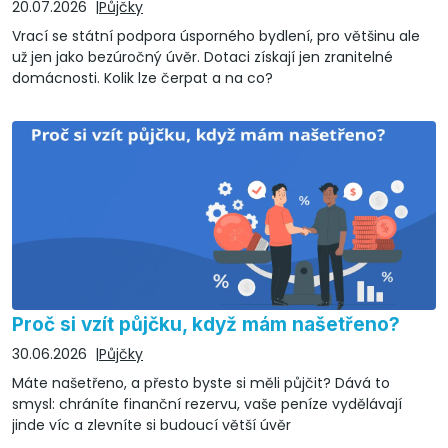
20.07.2026
Půjčky
Vrací se státní podpora úsporného bydlení, pro většinu ale
už jen jako bezúročný úvěr. Dotaci získají jen zranitelné
domácnosti. Kolik lze čerpat a na co?
Proč si vzít půjčku, když mám našetřeno?
30.06.2026
Půjčky
Máte našetřeno, a přesto byste si měli půjčit? Dává to
smysl: chráníte finanční rezervu, vaše peníze vydělávají
jinde víc a zlevníte si budoucí větší úvěr