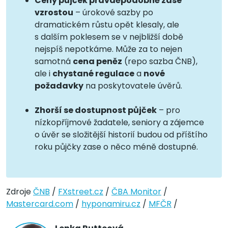
Ceny půjček pravděpodobně zase
vzrostou
– úrokové sazby po
dramatickém růstu opět klesaly, ale
s dalším poklesem se v nejbližší době
nejspíš nepotkáme. Může za to nejen
samotná
cena peněz
(repo sazba ČNB),
ale i
chystané regulace
a
nové
požadavky
na poskytovatele úvěrů.
Zhorší se dostupnost půjček
– pro
nízkopříjmové žadatele, seniory a zájemce
o úvěr se složitější historií budou od příštího
roku půjčky zase o něco méně dostupné.
Zdroje
ČNB
/
FXstreet.cz
/
ČBA Monitor
/
Mastercard.com
/
hyponamiru.cz
/
MFČR
/