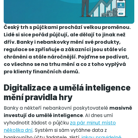
Český trh s půjčkami prochází velkou proměnou.
Lidé si sice pořád půjčují, ale dělají to jinak než
dřív. Banky i nebankovky mění své produkty,
regulace se zpřísňuje a zákazníci jsou stále víc
chráněni a stále náročnější. Pojďme se podívat,
co všechno se na trhu mění a co z toho vyplývá
pro klienty finančních domů.
Digitalizace a umělá inteligence
mění pravidla hry
Banky a někteří nebankovní poskytovatelé
masivně
investují do umělé inteligence
. AI dnes umí
vyhodnotit žádost o půjčku
za pár minut místo
několika dní
. Systém si sám vytáhne data z
bankovního účtu žadatele, zjistí,
jakou pravidelně