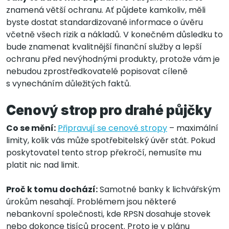
znamená větší ochranu. Ať půjdete kamkoliv, měli
byste dostat standardizované informace o úvěru
včetně všech rizik a nákladů. V konečném důsledku to
bude znamenat kvalitnější finanční služby a lepší
ochranu před nevýhodnými produkty, protože vám je
nebudou zprostředkovatelé popisovat cíleně
s vynecháním důležitých faktů.
Cenový strop pro drahé půjčky
Co se mění:
Připravují se cenové stropy
– maximální
limity, kolik vás může spotřebitelský úvěr stát. Pokud
poskytovatel tento strop překročí, nemusíte mu
platit nic nad limit.
Proč k tomu dochází:
Samotné banky k lichvářským
úrokům nesahají. Problémem jsou některé
nebankovní společnosti, kde RPSN dosahuje stovek
nebo dokonce tisíců procent. Proto je v plánu