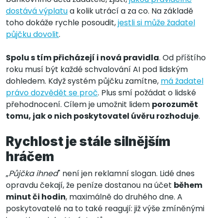
dostává výplatu
a kolik utrácí a za co. Na základě
toho dokáže rychle posoudit,
jestli si může žadatel
půjčku dovolit
.
Spolu s tím přicházejí i nová pravidla
. Od příštího
roku musí být každé schvalování AI pod lidským
dohledem. Když systém půjčku zamítne,
má žadatel
právo dozvědět se proč
. Plus smí požádat o lidské
přehodnocení. Cílem je umožnit lidem
porozumět
tomu, jak o nich poskytovatel úvěru rozhoduje
.
Rychlost je stále silnějším
hráčem
„
Půjčka ihned
" není jen reklamní slogan. Lidé dnes
opravdu čekají, že peníze dostanou na účet
během
minut či hodin
, maximálně do druhého dne. A
poskytovatelé na to také reagují: již výše zmíněnými