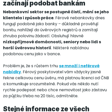
začínají podobat bankám
Nebankovní sektor se postupně čistí, mění se jeho
klientela i způsob práce
. Férové nebankovky dnes
fungují podobně jako banky – důkladně prověřují
bonitu, nahlížejí do úvěrových registrů a zamítají
zhruba polovinu žádostí. Obsluhují hlavně
nízkopříjmové domácnosti, seniory nebo lidi s
horší úvěrovou historií
. Některé nabídnou
podobnou cenu jako v bance.
Problém je, že s růstem trhu
se množí i neférové
nabídky
. Férový poskytovatel vám vždycky jasně
řekne celkovou cenu úvěru, má platnou licenci od ČNB
a komunikuje srozumitelně. Pokud vás někdo nutí
rychle podepsat nebo chce nemovitost jako zástavu
za půjčku třeba na 20 tisíc, odmítněte.
Stejné informace ze všech