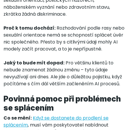
sexuální orientaci, politických názorech,
náboženském vyznání nebo zdravotním stavu,
zkrátka žádná diskriminace.
Proč k tomu dochází:
Rozhodování podle rasy nebo
sexuální orientace nemá se schopností splácet úvěr
nic společného. Přesto by s citlivými údaji mohly AI
modely začít pracovat, a to je nepřípustné.
Jaký to bude mít dopad:
Pro většinu klientů to
nebude znamenat žádnou změnu – tyto údaje
nevyužívají ani dnes. Ale jde o důležitou pojistku, když
počítáme s čím dál větším začleněním AI procesů.
Povinná pomoc při problémech
se splácením
Co se mění:
Když se dostanete do prodlení se
splácením
, musí vám poskytovatel nabídnout