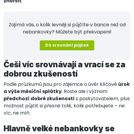
zhoršit
.
Zajímá vás, o kolik levněji si půjčíte v bance než od
nebankovky? Můžete být překvapeni!
Do srovnání půjček
Češi víc srovnávají a vrací se za
dobrou zkušeností
Podle průzkumů jsou pro zájemce o úvěr klíčové
úrok
a výše měsíční splátky
. Roste ale i význam
předchozí dobré zkušenosti
s poskytovatelem, plus
možnost půjčit si přesně tolik, kolik potřebujete – ne
víc, ne míň.
Hlavně velké nebankovky se