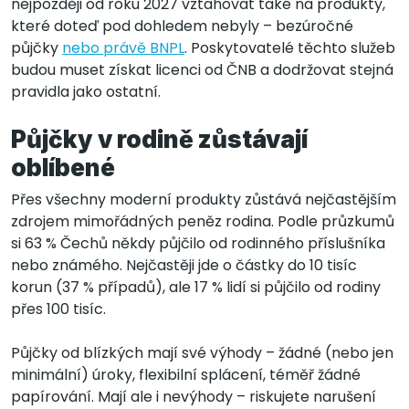
nejpozději od roku 2027 vztahovat také na produkty,
které doteď pod dohledem nebyly – bezúročné
půjčky
nebo právě BNPL
. Poskytovatelé těchto služeb
budou muset získat licenci od ČNB a dodržovat stejná
pravidla jako ostatní.
Půjčky v rodině zůstávají
oblíbené
Přes všechny moderní produkty zůstává nejčastějším
zdrojem mimořádných peněz rodina. Podle průzkumů
si 63 % Čechů někdy půjčilo od rodinného příslušníka
nebo známého. Nejčastěji jde o částky do 10 tisíc
korun (37 % případů), ale 17 % lidí si půjčilo od rodiny
přes 100 tisíc.
Půjčky od blízkých mají své výhody – žádné (nebo jen
minimální) úroky, flexibilní splácení, téměř žádné
papírování. Mají ale i nevýhody – riskujete narušení