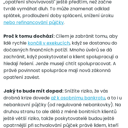
„opatření shovívavosti" ještě předtím, než začne
tvrdě vymáhat dluh. To může znamenat odklad
splátek, prodloužení doby splácení, snížení úroku
nebo refinancování půjčky
.
Proč k tomu dochází:
Cílem je zabránit tomu, aby
lidé rychle
končili v exekucích
, když se dostanou do
dočasných finančních potíží. Mnoho úvěrů se dá
zachránit, když poskytovatel a klient spolupracují a
hledají řešení. Jenže musejí chtít spolupracovat. A
právě povinnost spolupráce mají nová zákonná
opatření zavést.
Jaký to bude mít dopad:
Snížíte riziko, že vás
drobná krize dovede
až k osobnímu bankrotu
, a to i u
nebankovní půjčky (od regulované nebankovky). Na
druhou stranu to ale dělá z méně bonitních klientů
ještě větší riziko, takže poskytovatelé budou ještě
opatrnější při schvalování půjček právě lidem, kteří