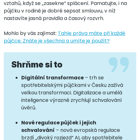
vztahů, když se „zasekne“ splácení. Pamatujte, i na
půjčku v rodině je dobré sepsat smlouvu, v níž
nastavíte jasná pravidla a časový rozvrh.
Mohlo by vás zajímat:
Tahle práva máte při každé
půjčce. Znáte je všechna a umíte je použít?
Shrňme si to
Digitální transformace
– trh se
spotřebitelskými půjčkami v Česku zažívá
velkou transformaci. Digitalizace a umělá
inteligence výrazně zrychlují schvalování
úvěrů.
Nové regulace půjček i jejich
schvalování
– nová evropská regulace
brzdí „divoký rozjezd“ AI, aby spotřebitele