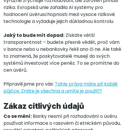
výrazně zrychluje rozhodování, ale zároveň přináší
rizika. Evropská unie zařadila AI systémy pro
hodnocení úvěruschopnosti mezi vysoce rizikové
technologie a vyžaduje jejich důkladnou kontrolu.
Jaký to bude mít dopad:
Získáte větší
transparentnost – budete přesně vědět, proč vám
v bance nebo u nebankovky řekli ano či ne. Ale také
to znamená, že poskytovatelé musejí do svých
systémů investovat více peněz. To se promítne do
cen úvěrů.
Připravili jsme pro vás:
Tahle práva máte při každé
půjčce. Znáte je všechna a umíte je použít?
Zákaz citlivých údajů
Co se mění:
Banky nesmí při rozhodování o úvěru
používat informace o rasovém či etnickém původu,