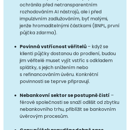
ochránila před netransparentním
rozhodováním AI nástrojů, ale i před
impulzivním zadlužováním, byť malými,
jenže hromaditelnými částkami (BNPL, první
půjčka zdarma).
Povinná vstřícnost věřitelů
– když se
klienti půjčky dostanou do prodlení, budou
jim věřitelé muset vyjít vstříc s odkladem
splátky, s jejich snížením nebo
s refinancováním úvěru. Konkrétní
povinnosti se teprve připravují.
Nebankovní sektor se postupně čistí
–
férové společnosti se snaží odlišit od zbytku
nebankovního trhu, přiblížit se bankovním
úvěrovým procesům.