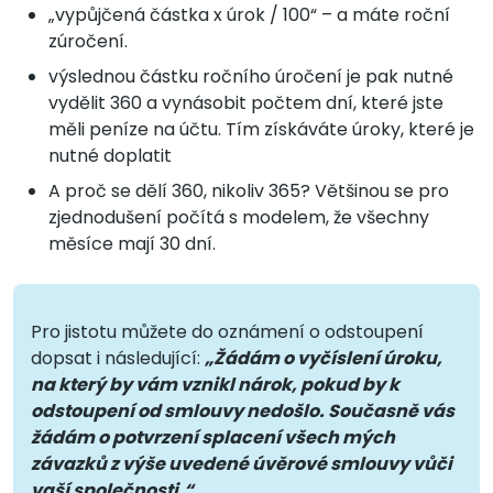
„vypůjčená částka x úrok / 100“ – a máte roční
zúročení.
výslednou částku ročního úročení je pak nutné
vydělit 360 a vynásobit počtem dní, které jste
měli peníze na účtu. Tím získáváte úroky, které je
nutné doplatit
A proč se dělí 360, nikoliv 365? Většinou se pro
zjednodušení počítá s modelem, že všechny
měsíce mají 30 dní.
Pro jistotu můžete do oznámení o odstoupení
dopsat i následující:
„Žádám o vyčíslení úroku,
na který by vám vznikl nárok, pokud by k
odstoupení od smlouvy nedošlo. Současně vás
žádám o potvrzení splacení všech mých
závazků z výše uvedené úvěrové smlouvy vůči
vaší společnosti.“