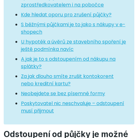
zprostředkovatelem i na pobočce
Kde hledat oporu pro zrušení půjčky?
S běžnými půjčkami je to jako s nákupy v e-
shopech
U hypoték a úvěrů ze stavebního spoření je
ještě podmínka navíc
A jak je to s odstoupením od nákupu na
splátky?
Za jak dlouho smíte zrušit kontokorent
nebo kreditní kartu?
Neobejdete se bez písemné formy
Poskytovatel nic neschvaluje – odstoupení
musí přijmout
Odstoupení od půjčky je možné