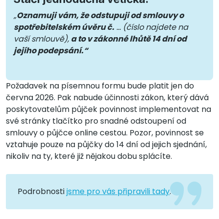
„
Oznamuji vám, že odstupuji od smlouvy o
spotřebitelském úvěru č.
… (číslo najdete na
vaší smlouvě),
a to v zákonné lhůtě 14 dní od
jejího podepsání.“
Požadavek na písemnou formu bude platit jen do
června 2026. Pak nabude účinnosti zákon, který dává
poskytovatelům půjček povinnost implementovat na
své stránky tlačítko pro snadné odstoupení od
smlouvy o půjčce online cestou. Pozor, povinnost se
vztahuje pouze na půjčky do 14 dní od jejich sjednání,
nikoliv na ty, které již nějakou dobu splácíte.
Podrobnosti
jsme pro vás připravili tady
.