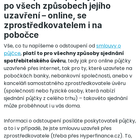
po všech způsobech jejího
uzavření – online, se
zprostředkovatelem i na
pobočce
Vše, co tu napíšeme o odstoupení od
smlouvy o
půjčce
,
platí to pro všechny způsoby sjednání
spotřebitelského úvěru
, tedy jak pro online půjčky
uzavřené přes internet, tak pro ty, které uzavřete na
pobočkách banky, nebankovní společnosti, anebo v
kanceláři samostatného zprostředkovatele úvěru
(společnosti nebo fyzické osoby, která nabízí
sjednání půjčky z celého trhu) – takovéto sjednání
může proběhnout i u vás doma.
Informaci o odstoupení posíláte poskytovateli půjčky,
a to i v případě, že jste smlouvu uzavřeli přes
zprostředkovatele (třeba přes Hyperfinance.cz). To,