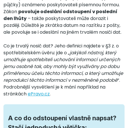
půjčky) oznámeno poskytovateli písemnou formou.
Zákon
povoluje odeslání odstoupení v poslední
den lhůty
– takže poskytovateli může dorazit i
později. Důležité je zkrátka datum na razítku z pošty,
ale povoluje se i odeslání na jiném trvalém nosiči dat.
Co je trvalý nosič dat? Jeho definici najdete v §3 z. o
spotřebitelském úvěru: jde o „
jakýkoli nástroj, který
umožňuje spotřebiteli uchování informací určených
jemu osobně tak, aby mohly být využívány po dobu
přiměřenou účelu těchto informací, a který umožňuje
reprodukci těchto informací v nezměněné podobě
“.
Podrobnější vysvětlení je k mání například na
stránkách
ePravo.cz
.
A co do odstoupení vlastně napsat?
Stačí jednoduchá větička: