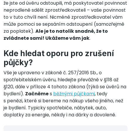
že jste od úvěru odstoupili, má poskytovatel povinnost
neprodleně sdělit zprostředkovateli – vaše povinnost
to v tuto chvíli není. Nicméně zprostředkovatel vám
může pomoci se sepsáním odstoupení (samozřejmě
za poplatek).
Ale je to natolik snadné, že to
zvládnete sami! Ukážeme vám jak
.
Kde hledat oporu pro zrušení
půjčky?
Vše je upraveno v zákoně č. 257/2016 Sb., o
spotřebitelském úvěru, hledejte převážně v §118 až
§120, dále v příloze 4 tohoto zákona (týká se úvěrů na
bydlení).
Začněme
s
běžnými půjčkami
, tedy
s penězi, které si bereme na nákup všeho jiného, než
je bydlení. Typicky spotřebiče, nábytek, auto,
doplatky za energie, někdy i na dárky a dovolené.