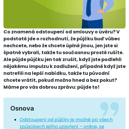
Co znamená odstoupení od smlouvy o úvěru? V
podstatě jde o rozhodnutí, že půjčku buď vůbec
nechcete, nebo že chcete úplně jinou, jen jste si
špatně vybrali, takže tu současnou prostě rušíte.
Ale půjde půjčku jen tak zrušit, když jste podlehli
nějakému impulzu k zadlužení, případně když jste
natrefili na lepší nabídku, takže tu původní
chcete vrátit, pokud možno hned a bez pokut?
Máme pro vás dobrou zprávu: půjde to!
Osnova
Odstoupení od půjčky je možné po všech
způsobech jejího uzavření – online, se