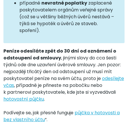
případné
nevratné poplatky
zaplacené
poskytovatelem orgánům veřejné správy
(což se u většiny běžných úvěrů nestává –
týká se hypoték a úvěrů ze staveb.
spoření).
Peníze odesíláte zpět do 30 dní od oznámení o
odstoupení od smlouvy
, jinými slovy do cca šesti
týdnů ode dne uzavření úvěrové smlouvy. Jen pozor:
nejpozději třicátý den od odstoupení už musí mít
poskytovatel peníze na svém účtu, proto je
odesílejte
včas
, případně je přineste na pobočku nebo
k partnerovi poskytovatele, kde jste si vyzvedávali
hotovostní půjčku
.
Podívejte se, jak přesně funguje
půjčka v hotovosti a
bez vlastního účtu
“.