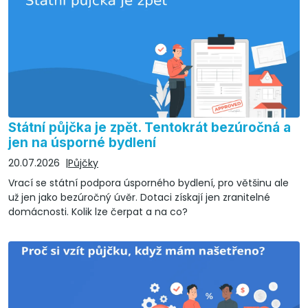
Státní půjčka je zpět. Tentokrát bezúročná a
jen na úsporné bydlení
20.07.2026
Půjčky
Vrací se státní podpora úsporného bydlení, pro většinu ale
už jen jako bezúročný úvěr. Dotaci získají jen zranitelné
domácnosti. Kolik lze čerpat a na co?