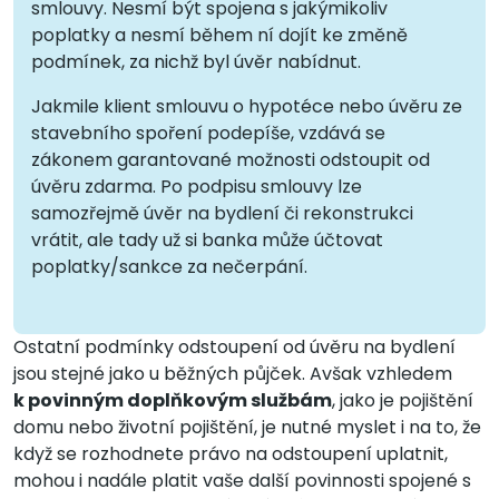
smlouvy. Nesmí být spojena s jakýmikoliv
poplatky a nesmí během ní dojít ke změně
podmínek, za nichž byl úvěr nabídnut.
Jakmile klient smlouvu o hypotéce nebo úvěru ze
stavebního spoření podepíše, vzdává se
zákonem garantované možnosti odstoupit od
úvěru zdarma. Po podpisu smlouvy lze
samozřejmě úvěr na bydlení či rekonstrukci
vrátit, ale tady už si banka může účtovat
poplatky/sankce za nečerpání.
Ostatní podmínky odstoupení od úvěru na bydlení
jsou stejné jako u běžných půjček. Avšak vzhledem
k povinným doplňkovým službám
, jako je pojištění
domu nebo životní pojištění, je nutné myslet i na to, že
když se rozhodnete právo na odstoupení uplatnit,
mohou i nadále platit vaše další povinnosti spojené s