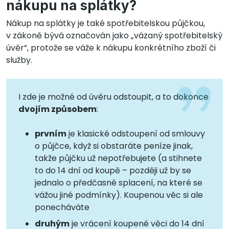
nákupu na splátky?
Nákup na splátky je také spotřebitelskou půjčkou,
v zákoně bývá označován jako „vázaný spotřebitelský
úvěr“, protože se váže k nákupu konkrétního zboží či
služby.
I zde je možné od úvěru odstoupit, a to dokonce
dvojím způsobem
:
prvním
je klasické odstoupení od smlouvy
o půjčce, když si obstaráte peníze jinak,
takže půjčku už nepotřebujete (a stihnete
to do 14 dní od koupě – později už by se
jednalo o předčasné splacení, na které se
vážou jiné podmínky). Koupenou věc si ale
ponecháváte
druhým
je vrácení koupené věci do 14 dní