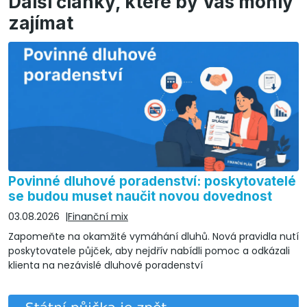
Další články, které by Vás mohly
zajímat
Povinné dluhové poradenství: poskytovatelé
se budou muset naučit novou dovednost
03.08.2026
Finanční mix
Zapomeňte na okamžité vymáhání dluhů. Nová pravidla nutí
poskytovatele půjček, aby nejdřív nabídli pomoc a odkázali
klienta na nezávislé dluhové poradenství