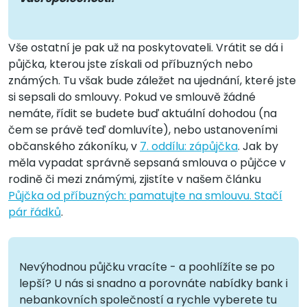
Vše ostatní je pak už na poskytovateli. Vrátit se dá i
půjčka, kterou jste získali od příbuzných nebo
známých. Tu však bude záležet na ujednání, které jste
si sepsali do smlouvy. Pokud ve smlouvě žádné
nemáte, řídit se budete buď aktuální dohodou (na
čem se právě teď domluvíte), nebo ustanoveními
občanského zákoníku, v
7. oddílu: zápůjčka
. Jak by
měla vypadat správně sepsaná smlouva o půjčce v
rodině či mezi známými, zjistíte v našem článku
Půjčka od příbuzných: pamatujte na smlouvu. Stačí
pár řádků
.
Nevýhodnou půjčku vracíte - a poohlížíte se po
lepší? U nás si snadno a porovnáte nabídky bank i
nebankovních společností a rychle vyberete tu