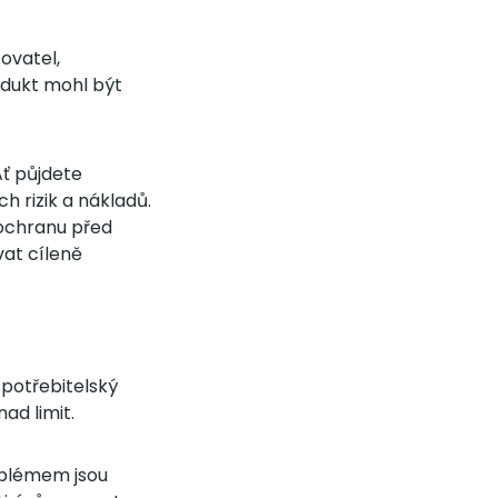
ovatel,
odukt mohl být
Ať půjdete
 rizik a nákladů.
 ochranu před
at cíleně
spotřebitelský
nad limit.
oblémem jsou