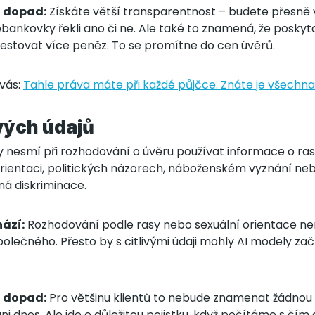
t dopad:
Získáte větší transparentnost – budete přesně
bankovky řekli ano či ne. Ale také to znamená, že poskyt
estovat více peněz. To se promítne do cen úvěrů.
 vás:
Tahle práva máte při každé půjčce. Znáte je všechna
ivých údajů
 nesmí při rozhodování o úvěru používat informace o ra
orientaci, politických názorech, náboženském vyznání n
ná diskriminace.
ází:
Rozhodování podle rasy nebo sexuální orientace n
polečného. Přesto by s citlivými údaji mohly AI modely začí
t dopad:
Pro většinu klientů to nebude znamenat žádnou
ani dnes. Ale jde o důležitou pojistku, když počítáme s čím