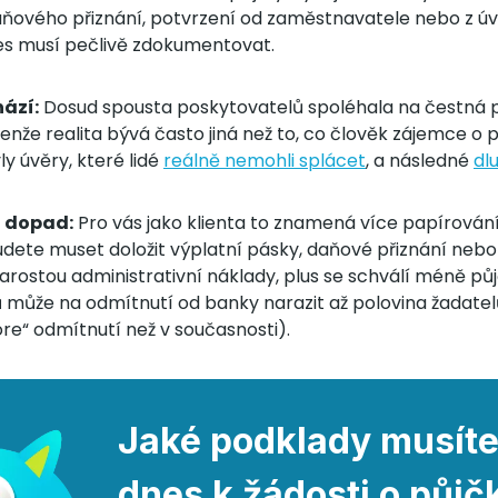
daňového přiznání, potvrzení od zaměstnavatele nebo z úv
es musí pečlivě zdokumentovat.
ází:
Dosud spousta poskytovatelů spoléhala na čestná p
Jenže realita bývá často jiná než to, co člověk zájemce o p
y úvěry, které lidé
reálně nemohli splácet
, a následné
dl
t dopad:
Pro vás jako klienta to znamená více papírování
Budete muset doložit výplatní pásky, daňové přiznání nebo 
rostou administrativní náklady, plus se schválí méně půj
může na odmítnutí od banky narazit až polovina žadatelů
óre“ odmítnutí než v současnosti).
Jaké podklady musíte
dnes k žádosti o půjč