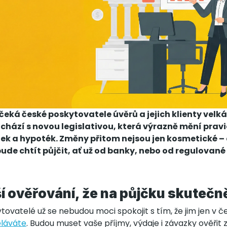
 čeká české poskytovatele úvěrů a jejich klienty velk
chází s novou legislativou, která výrazně mění pravid
ek a hypoték. Změny přitom nejsou jen kosmetické –
bude chtít půjčit, ať už od banky, nebo od regulova
í ověřování, že na půjčku skutečn
tovatelé už se nebudou moci spokojit s tím, že jim jen v 
ěláváte
. Budou muset vaše příjmy, výdaje i závazky ověřit 