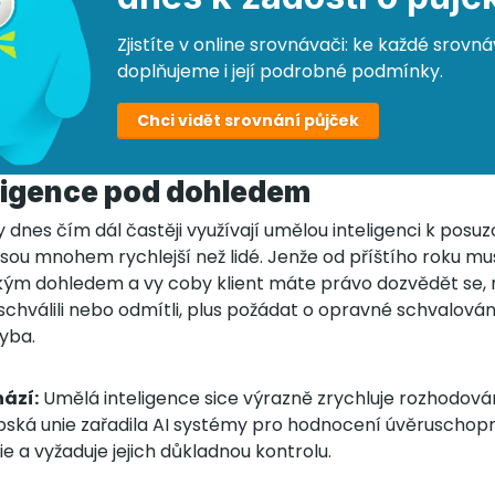
Zjistíte v online srovnávači: ke každé srov
doplňujeme i její podrobné podmínky.
Chci vidět srovnání půjček
ligence pod dohledem
 dnes čím dál častěji využívají umělou inteligenci k posuz
 jsou mnohem rychlejší než lidé. Jenže od příštího roku m
kým dohledem a vy coby klient máte právo dozvědět se, 
chválili nebo odmítli, plus požádat o opravné schvalován
yba.
ází:
Umělá inteligence sice výrazně zrychluje rozhodován
ropská unie zařadila AI systémy pro hodnocení úvěruschop
ie a vyžaduje jejich důkladnou kontrolu.