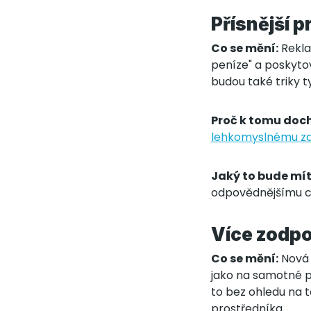
Přísnější p
Co se mění:
Rekla
peníze" a poskytov
budou také triky ty
Proč k tomu doch
lehkomyslnému za
Jaký to bude mí
odpovědnějšímu ch
Více zodpo
Co se mění:
Nová 
jako na samotné po
to bez ohledu na t
prostředníka.