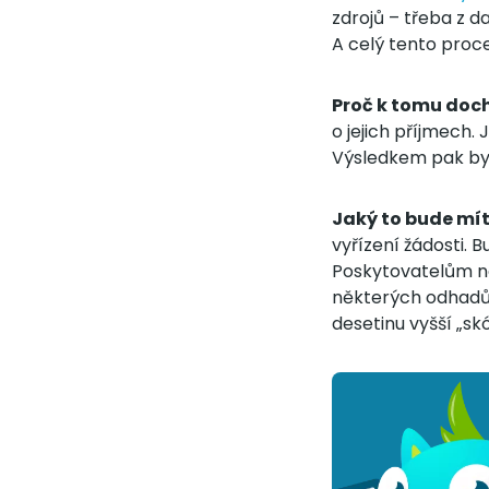
zdrojů – třeba z 
A celý tento proc
Proč k tomu doch
o jejich příjmech. 
Výsledkem pak byl
Jaký to bude mí
vyřízení žádosti. 
Poskytovatelům na
některých odhadů 
desetinu vyšší „sk