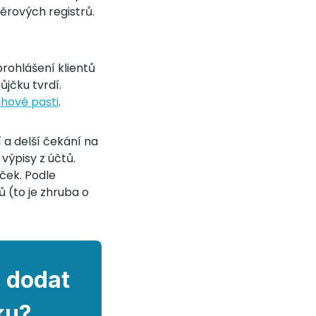
ěrových registrů.
rohlášení klientů
ůjčku tvrdí.
uhové pasti
.
 a delší čekání na
výpisy z účtů.
ček. Podle
 (to je zhruba o
 dodat
ku?