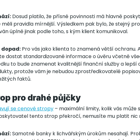
ází:
Dosud platilo, že přísné povinnosti má hlavně poskyt
měli pravidla mírnější. Výsledkem pak bylo, že stejný pr
ván úplně jinak podle toho, s kým klient komunikoval.
t dopad:
Pro vás jako klienta to znamená větší ochranu. 
te dostat standardizované informace o úvěru včetně všech
ku to bude znamenat kvalitnější finanční služby a lepší
kty, protože vám je nebudou zprostředkovatelé popisov
žitých faktů.
op pro drahé půjčky
avují se cenové stropy
– maximální limity, kolik vás může 
oskytovatel tento strop překročí, nemusíte mu platit nic 
ází:
Samotné banky k lichvářským úrokům nesahají. Pr