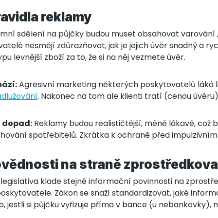
ravidla reklamy
mní sdělení na půjčky budou muset obsahovat varování „
atelé nesmějí zdůrazňovat, jak je jejich úvěr snadný a ry
pu levnější zboží za to, že si na něj vezmete úvěr.
ází:
Agresivní marketing některých poskytovatelů láká l
dlužování
. Nakonec na tom ale klienti tratí (cenou úvěru
t dopad:
Reklamy budou realističtější, méně lákavé, což 
ování spotřebitelů. Zkrátka k ochraně před impulzivním
vědnosti na straně zprostředkova
legislativa klade stejné informační povinnosti na zprost
skytovatele. Zákon se snaží standardizovat, jaké informa
o, jestli si půjčku vyřizuje přímo v bance (u nebankovky),