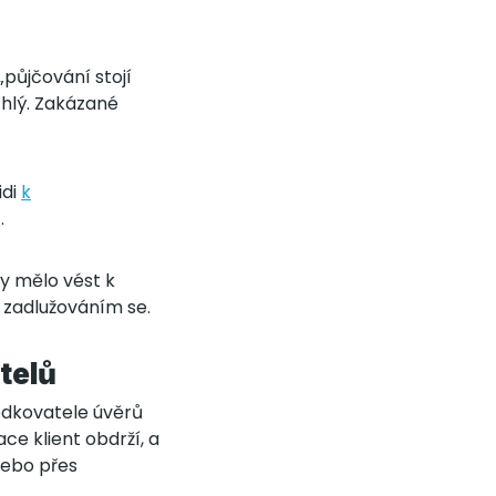
půjčování stojí
chlý. Zakázané
idi
k
).
by mělo vést k
 zadlužováním se.
telů
ředkovatele úvěrů
ce klient obdrží, a
 nebo přes