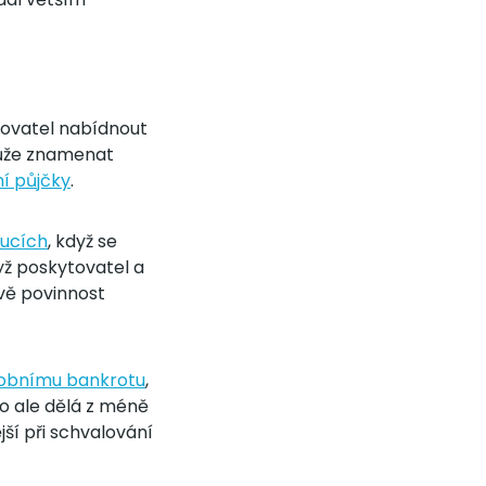
tovatel nabídnout
může znamenat
í půjčky
.
kucích
, když se
yž poskytovatel a
ávě povinnost
sobnímu bankrotu
,
o ale dělá z méně
jší při schvalování