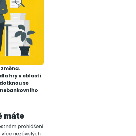
á změna.
la hry v oblasti
 dotknou se
né nebankovního
ě máte
čestném prohlášení
z více nezávislých