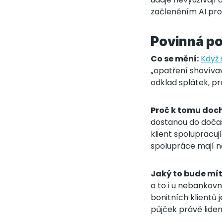
začleněním AI pr
Povinná po
Co se mění:
Když 
„opatření shovíva
odklad splátek, pr
Proč k tomu doch
dostanou do dočas
klient spolupracuj
spolupráce mají n
Jaký to bude mí
a to i u nebankov
bonitních klientů 
půjček právě lide