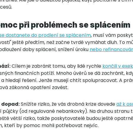
ocesů.
moc při problémech se splácením
se dostanete do prodlení se splácením
, musí vám posky
vosti" ještě předtím, než začne tvrdě vymáhat dluh. To 
odloužení doby splácení, snížení úroku
nebo refinancován
ází:
Cílem je zabránit tomu, aby lidé rychle
končili v exe
ných finančních potíží. Mnoho úvěrů se dá zachránit, kd
í a hledají řešení. Jenže musejí chtít spolupracovat. A pr
ová zákonná opatření zavést.
t dopad:
Snížíte riziko, že vás drobná krize dovede
až k o
ní půjčky (od regulované nebankovky). Na druhou stranu t
ještě větší riziko, takže poskytovatelé budou ještě opatrně
m, kteří by pomoc mohli potřebovat nejvíc.