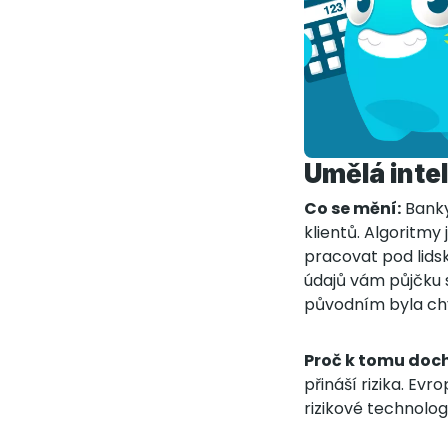
Umělá inte
Co se mění:
Banky
klientů. Algoritmy
pracovat pod lids
údajů vám půjčku s
původním byla ch
Proč k tomu doch
přináší rizika. Ev
rizikové technolog