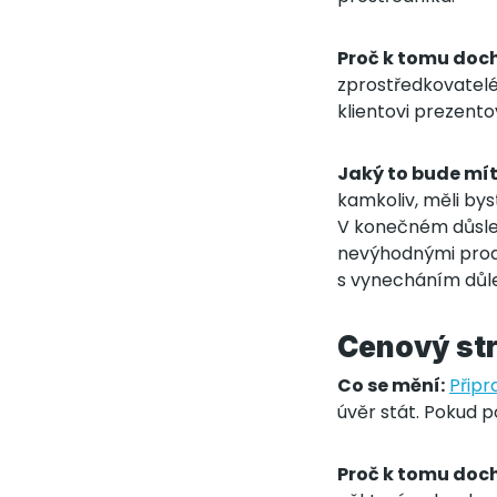
Proč k tomu doch
zprostředkovatelé 
klientovi prezento
Jaký to bude mí
kamkoliv, měli bys
V konečném důsled
nevýhodnými produ
s vynecháním důle
Cenový str
Co se mění:
Připr
úvěr stát. Pokud p
Proč k tomu doch