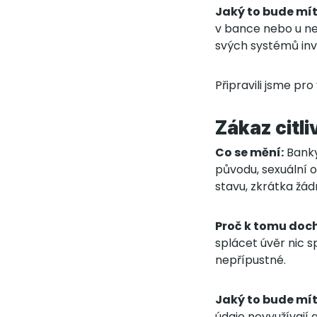
Jaký to bude mí
v bance nebo u ne
svých systémů inv
Připravili jsme pro
Zákaz citl
Co se mění:
Banky
původu, sexuální 
stavu, zkrátka žád
Proč k tomu doch
splácet úvěr nic s
nepřípustné.
Jaký to bude mí
údaje nevyužívají 