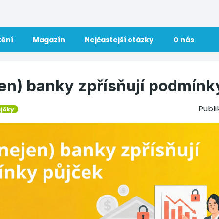
tění
Magazín
Nejčastejší otázky
O nás
jen) banky zpřísňují podmínk
Publ
ůjčky