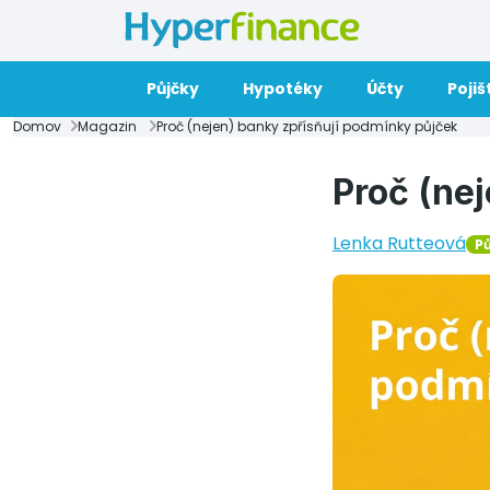
Půjčky
Hypotéky
Účty
Pojiš
Domov
Magazin
Proč (nejen) banky zpřísňují podmínky půjček
Proč (ne
Lenka Rutteová
P