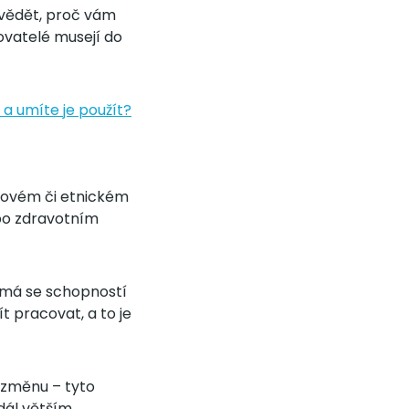
 vědět, proč vám
ovatelé musejí do
 a umíte je použít?
sovém či etnickém
ebo zdravotním
emá se schopností
t pracovat, a to je
 změnu – tyto
 dál větším