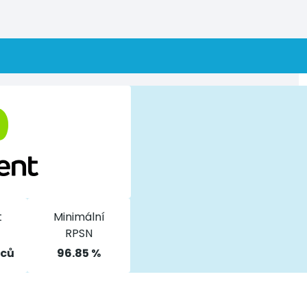
t
Minimální
RPSN
íců
96.85 %