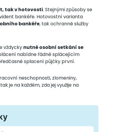
t, tak v hotovosti
. Stejnými způsoby se
ovident bankéře. Hotovostní varianta
sobního bankéře
, tak ochranné služby
 je vždycky
nutné osobní setkání se
 splácení nabídne řádně splácejícím
předčasné splacení půjčky první.
pracovní neschopnosti, zlomeniny,
tak je na každém, zda jej využije na
ky