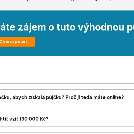
áte zájem o tuto výhodnou p
Chci si půjčit
ku, abych získala půjčku? Proč ji teda máte online?
tít vzít 130 000 Kč?