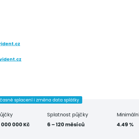
ident.cz
vident.cz
dčasné splacení i změna data splátky
ůjčky
Splatnost půjčky
Minimáln
2 000 000 Kč
6 – 120 měsíců
4.49 %