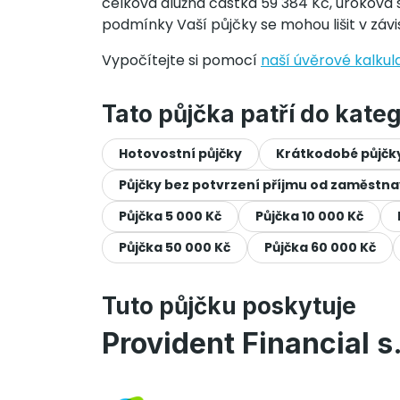
celková dlužná částka 59 384 Kč, úroková sa
podmínky Vaší půjčky se mohou lišit v zá
Vypočítejte si pomocí
naší úvěrové kalkul
Tato půjčka patří do kateg
Hotovostní půjčky
Krátkodobé půjčk
Půjčky bez potvrzení příjmu od zaměstn
Půjčka 5 000 Kč
Půjčka 10 000 Kč
Půjčka 50 000 Kč
Půjčka 60 000 Kč
Tuto půjčku poskytuje
Provident Financial s.