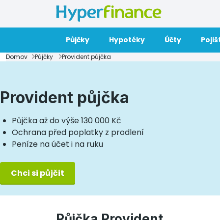
Půjčky
Hypotéky
Účty
Pojiš
Domov
Půjčky
Provident půjčka
Provident půjčka
Půjčka až do výše 130 000 Kč
Ochrana před poplatky z prodlení
Peníze na účet i na ruku
Chci si půjčit
Půjčka Provident