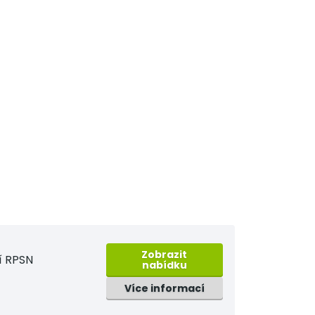
Zobrazit
í RPSN
nabídku
Více informací