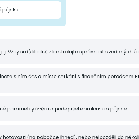
í půjčku
jej. Vždy si důkladně zkontrolujte správnost uvedených úd
nete s ním čas a místo setkání s finančním poradcem Pr
é parametry úvěru a podepíšete smlouvu o půjčce.
 v hotovosti (na pobočce ihned), nebo nejpozději do několi