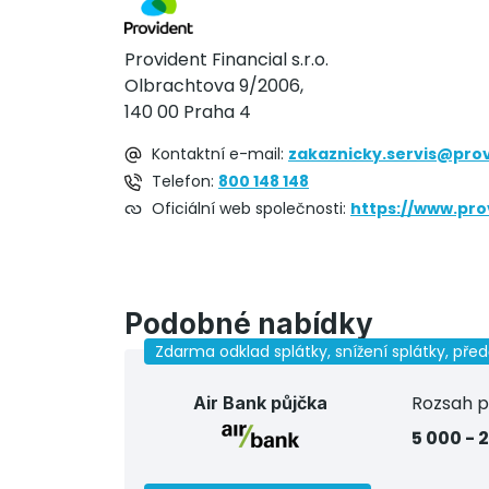
Provident Financial s.r.o.
Olbrachtova 9/2006,
140 00 Praha 4
Kontaktní e-mail:
zakaznicky.servis@prov
Telefon:
800 148 148
Oficiální web společnosti:
https://www.pro
Podobné nabídky
Zdarma odklad splátky, snížení splátky, pře
Rozsah p
Air Bank půjčka
5 000 - 