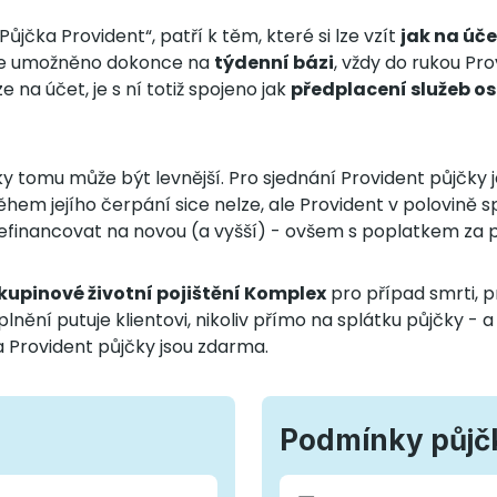
jčka Provident“, patří k těm, které si lze vzít
jak na úče
í je umožněno dokonce na
týdenní bázi
, vždy do rukou Pr
 na účet, je s ní totiž spojeno jak
předplacení služeb o
íky tomu může být levnější. Pro sjednání Provident půjčky
během jejího čerpání sice nelze, ale Provident v polovině
efinancovat na novou (a vyšší) - ovšem s poplatkem za 
kupinové životní pojištění Komplex
pro případ smrti, 
nění putuje klientovi, nikoliv přímo na splátku půjčky - a 
a Provident půjčky jsou zdarma.
Podmínky půjč