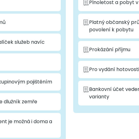
Plnoletost a pobyt 
omů
Platný občanský prů
povolení k pobytu
líček služeb navíc
Prokázání příjmu
Pro vydání hotovosti 
skupinovým pojištěním
Bankovní účet veden
varianty
e dlužník zemře
nt je možná i doma a