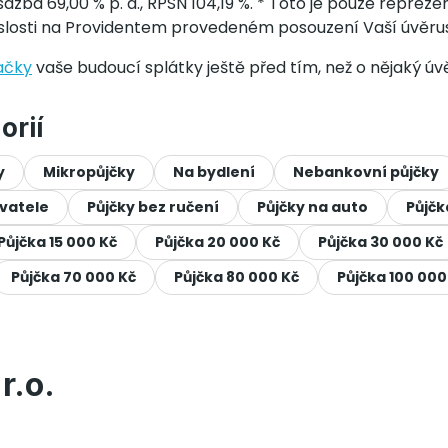
zba 69,00 % p. a., RPSN 104,19 %. * Toto je pouze repreze
vislosti na Providentem provedeném posouzení Vaší úvěru
ačky
vaše budoucí splátky ještě před tím, než o nějaký úv
orií
y
Mikropůjčky
Na bydlení
Nebankovní půjčky
avatele
Půjčky bez ručení
Půjčky na auto
Půjčk
Půjčka 15 000 Kč
Půjčka 20 000 Kč
Půjčka 30 000 Kč
Půjčka 70 000 Kč
Půjčka 80 000 Kč
Půjčka 100 000
r.o.