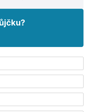
ůjčku?