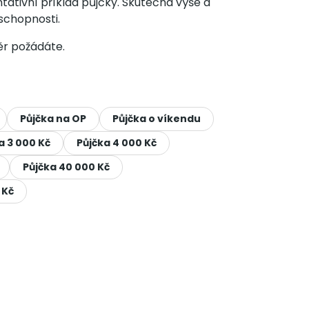
ntativní příklad půjčky. Skutečná výše a
schopnosti.
ěr požádáte.
Půjčka na OP
Půjčka o víkendu
a 3 000 Kč
Půjčka 4 000 Kč
Půjčka 40 000 Kč
 Kč