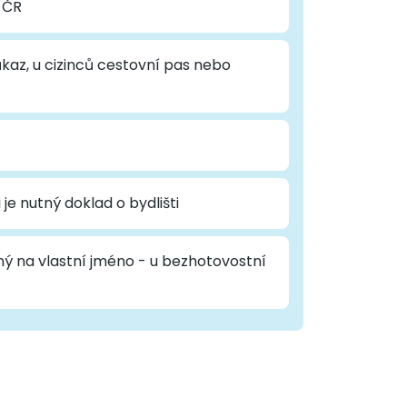
v ČR
kaz, u cizinců cestovní pas nebo
je nutný doklad o bydlišti
ý na vlastní jméno - u bezhotovostní