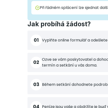
Při řádném splácení lze sjednat dalš
Jak probíhá žádost?
01
Vyplňte online formulář a odešlete 
Ozve se vám poskytovatel a dohod
02
termín a setkání u vás doma.
03
Během setkání dohodnete podrobn
04
Peníze jsou vaše a obdržíte je buď