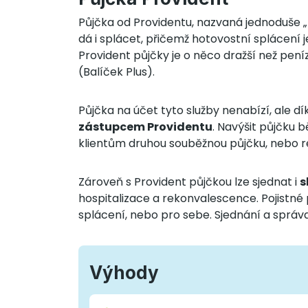
Půjčka od Providentu, nazvaná jednoduše „Pů
dá i splácet, přičemž hotovostní splácen
Provident půjčky je o něco dražší než peníze
(Balíček Plus).
Půjčka na účet tyto služby nenabízí, ale d
zástupcem Providentu
. Navýšit půjčku 
klientům druhou souběžnou půjčku, nebo r
Zároveň s Provident půjčkou lze sjednat i
s
hospitalizace a rekonvalescence. Pojistné pl
splácení, nebo pro sebe. Sjednání a správ
Výhody