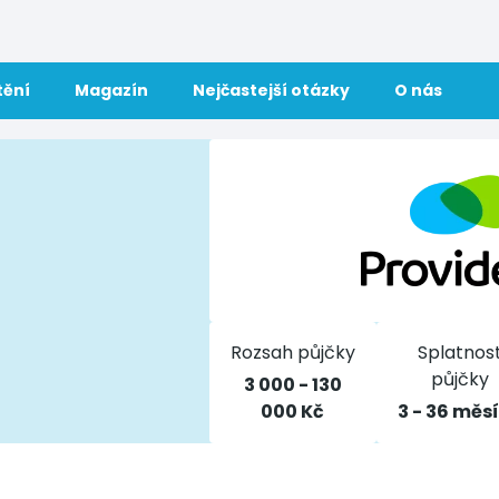
tění
Magazín
Nejčastejší otázky
O nás
Rozsah půjčky
Splatnos
půjčky
3 000 - 130
000 Kč
3 - 36 měs