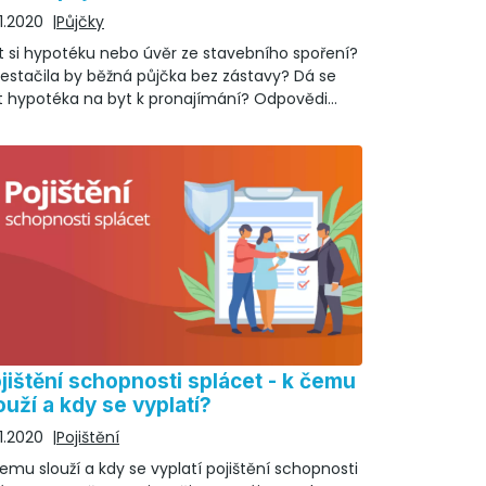
11.2020
Půjčky
t si hypotéku nebo úvěr ze stavebního spoření?
estačila by běžná půjčka bez zástavy? Dá se
ít hypotéka na byt k pronajímání? Odpovědi
dete zde!
jištění schopnosti splácet - k čemu
ouží a kdy se vyplatí?
11.2020
Pojištění
emu slouží a kdy se vyplatí pojištění schopnosti