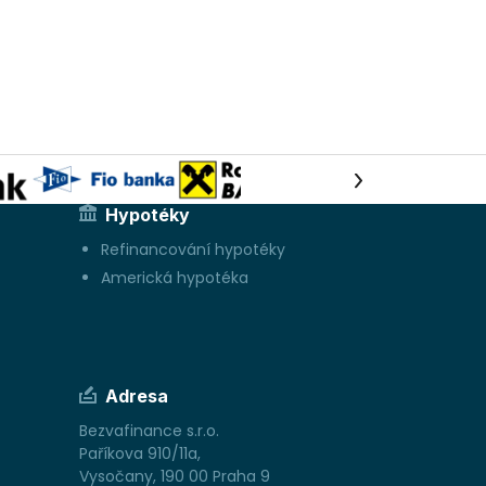
Hypotéky
Refinancování hypotéky
Americká hypotéka
Adresa
Bezvafinance s.r.o.
Paříkova 910/11a,
Vysočany, 190 00 Praha 9