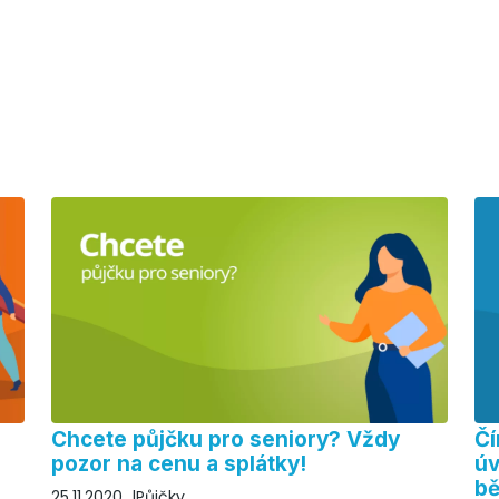
Chcete půjčku pro seniory? Vždy
Čí
pozor na cenu a splátky!
úv
bě
25.11.2020
Půjčky