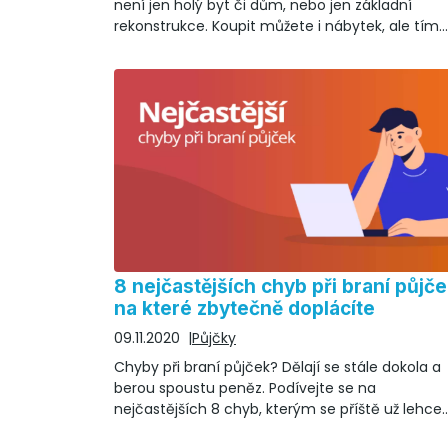
není jen holý byt či dům, nebo jen základní
rekonstrukce. Koupit můžete i nábytek, ale tím
seznam nekončí.
8 nejčastějších chyb při braní půjče
na které zbytečně doplácíte
09.11.2020
Půjčky
Chyby při braní půjček? Dělají se stále dokola a
berou spoustu peněz. Podívejte se na
nejčastějších 8 chyb, kterým se příště už lehce
vyhnete!