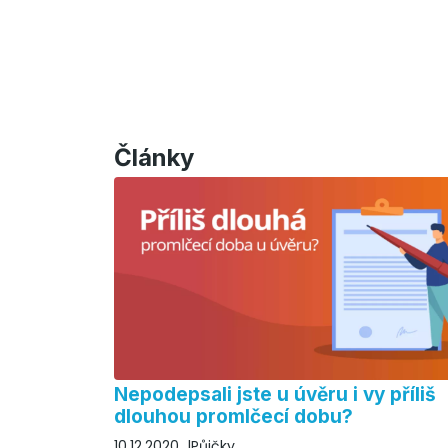
Články
Nepodepsali jste u úvěru i vy příliš
dlouhou promlčecí dobu?
10.12.2020
Půjčky