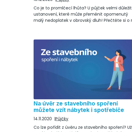
Co je to promlčecí lhůta? U půjček velmi důleži
ustanovení, které může přeměnit opomenutý
malý nedoplatek v obrovský dluh! Přečtěte si o 
více!
Na úvěr ze stavebního spoření
můžete vzít nábytek i spotřebiče
14.11.2020
Půjčky
Co lze pořídit z úvěru ze stavebního spoření? Už