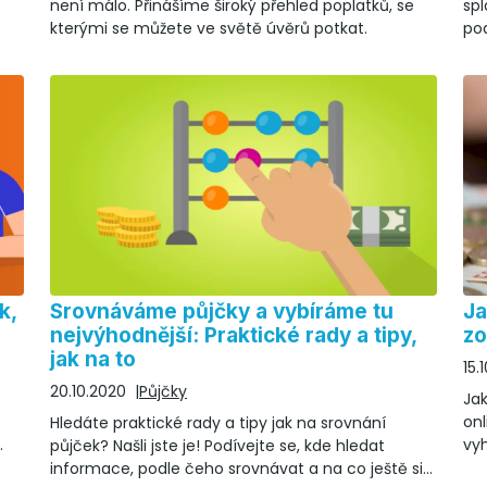
není málo. Přinášíme široký přehled poplatků, se
spl
kterými se můžete ve světě úvěrů potkat.
pod
ně
k,
Srovnáváme půjčky a vybíráme tu
Ja
nejvýhodnější: Praktické rady a tipy,
zo
jak na to
15.
20.10.2020
Půjčky
Jak
onl
Hledáte praktické rady a tipy jak na srovnání
vyh
půjček? Našli jste je! Podívejte se, kde hledat
zob
informace, podle čeho srovnávat a na co ještě si