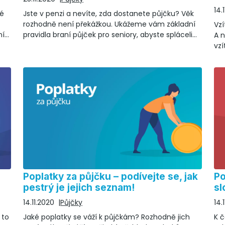
14.
té
Jste v penzi a nevíte, zda dostanete půjčku? Věk
rozhodně není překážkou. Ukážeme vám základní
Vzí
ní
pravidla braní půjček pro seniory, abyste spláceli
A n
pohodlně.
vz
naj
Poplatky za půjčku – podívejte se, jak
Po
pestrý je jejich seznam!
sl
14.11.2020
Půjčky
14.
 to
Jaké poplatky se váží k půjčkám? Rozhodně jich
K č