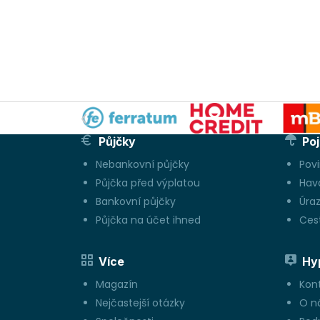
Půjčky
Poj
Nebankovní půjčky
Pov
Půjčka před výplatou
Hava
Bankovní půjčky
Úraz
Půjčka na účet ihned
Cest
Více
Hy
Magazín
Kon
Nejčastejší otázky
O n