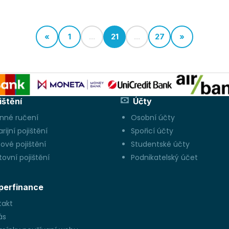
dát pozor!
«
1
...
21
...
27
»
ištění
Účty
inné ručení
Osobní účty
rijní pojištění
Spořicí účty
ové pojištění
Studentské účty
ovní pojištění
Podnikatelský účet
perfinance
takt
ás