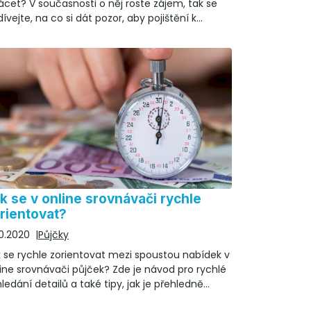
ácet? V současnosti o něj roste zájem, tak se
ívejte, na co si dát pozor, aby pojištění k
čemu bylo.
k se v online srovnávači rychle
rientovat?
10.2020
Půjčky
 se rychle zorientovat mezi spoustou nabídek v
ine srovnávači půjček? Zde je návod pro rychlé
ledání detailů a také tipy, jak je přehledně
razíte!